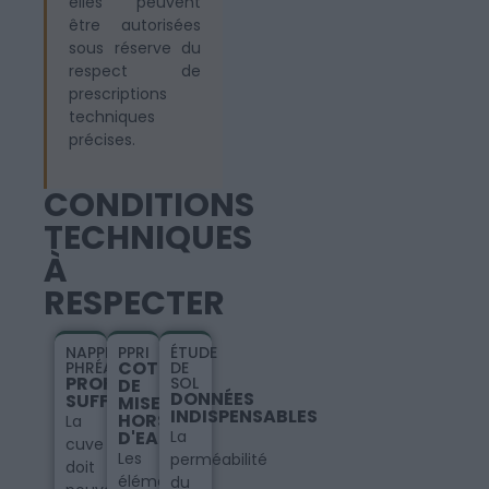
elles peuvent
être autorisées
sous réserve du
respect de
prescriptions
techniques
précises.
CONDITIONS
TECHNIQUES
À
RESPECTER
NAPPE
PPRI
ÉTUDE
COTE
PHRÉATIQUE
DE
PROFONDEUR
SOL
DE
DONNÉES
SUFFISANTE
MISE
INDISPENSABLES
HORS
La
D'EAU
La
cuve
Les
perméabilité
doit
éléments
du