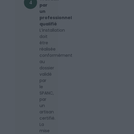
4
par
un
professionnel
qualifié
L’installation
doit
être
réalisée
conformément
au
dossier
validé
par
le
SPANC,
par
un
artisan
certifié.
La
mise