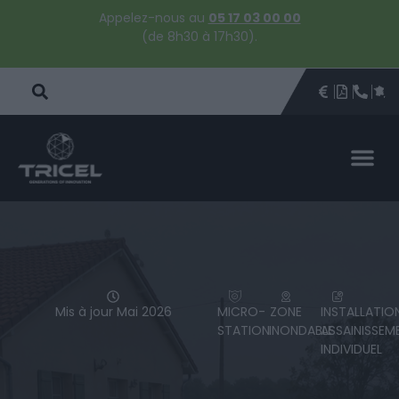
Appelez-nous au
05 17 03 00 00
(de 8h30 à 17h30).
DEVIS
BROCHU
ÊTRE 
PAR
DEVIS 
Mis à jour Mai 2026
MICRO-
ZONE
INSTALLATIO
STATION
INONDABLE
ASSAINISSEM
INDIVIDUEL