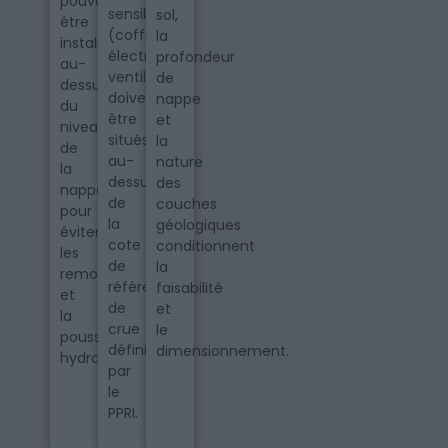
pouvoir
sensibles
sol,
être
(coffret
la
installée
électrique,
profondeur
au-
ventilations)
de
dessus
doivent
nappe
du
être
et
niveau
situés
la
de
au-
nature
la
dessus
des
nappe
de
couches
pour
la
géologiques
éviter
cote
conditionnent
les
de
la
remontées
référence
faisabilité
et
de
et
la
crue
le
poussée
définie
dimensionnement.
hydrostatique.
par
le
PPRI.