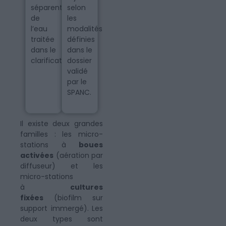
séparent
selon
de
les
l’eau
modalités
traitée
définies
dans le
dans le
clarificateur
dossier
validé
par le
SPANC.
Il existe deux grandes
familles : les micro-
stations à
boues
activées
(aération par
diffuseur) et les
micro-stations
à
cultures
fixées
(biofilm sur
support immergé). Les
deux types sont