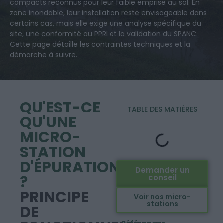
compacts reconnus pour leur faible emprise au sol. En
zone inondable, leur installation reste envisageable dans
certains cas, mais elle exige une analyse spécifique du
site, une conformité au PPRI et la validation du SPANC.
Cette page détaille les contraintes techniques et la
démarche à suivre.
QU'EST-CE
TABLE DES MATIÈRES
QU'UNE
MICRO-
STATION
D'ÉPURATION
Demander un
?
conseil
PRINCIPE
Voir nos micro-
stations
DE
Références