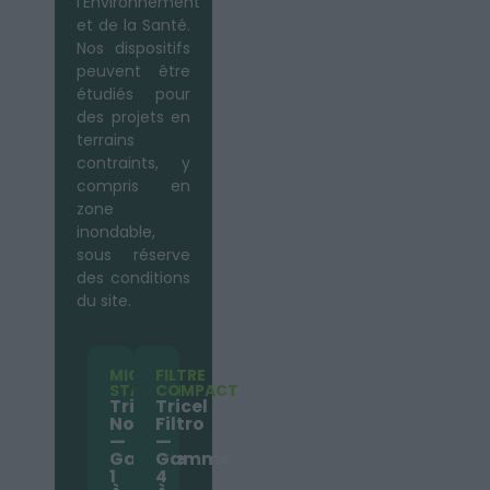
l’Environnement
et de la Santé.
Nos dispositifs
peuvent être
étudiés pour
des projets en
terrains
contraints, y
compris en
zone
inondable,
sous réserve
des conditions
du site.
MICRO-
FILTRE
STATION
COMPACT
Tricel
Tricel
Novo
Filtro
—
—
Gamme
Gamme
1
4