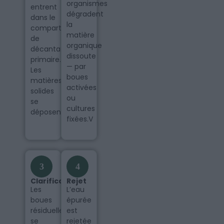
organismes
entrent
dégradent
dans le
la
compartiment
matière
de
organique
décantation
dissoute
primaire.
— par
Les
boues
matières
activées
solides
ou
se
cultures
déposent.
fixées.V
3
4
Clarification
Rejet
Les
L’eau
boues
épurée
résiduelles
est
se
rejetée