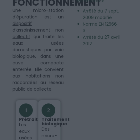
FONCTIONNEMENT
Une micro-station
Arrêté du 7 sept.
d’épuration est un
2009 modifié
dispositif
Norme EN 12566-
d’assainissement non
3
collectif
qui traite les
Arrêté du 27 avril
eaux usées
2012
domestiques par voie
biologique, dans une
cuve compacte
enterrée. Elle convient
aux habitations non
raccordées au réseau
public de collecte.
1
2
Prétraitement
Traitement
biologique
Les
Des
eaux
micro-
usées