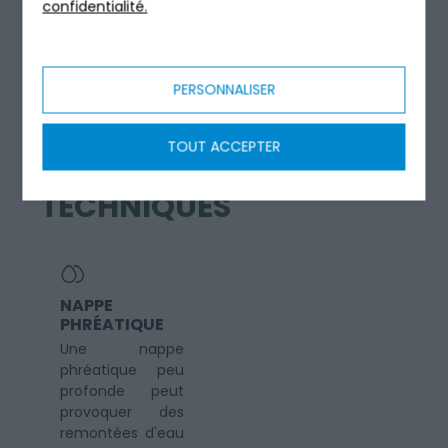
confidentialité.
Zones rouges
PERSONNALISER
POINTS
DE
TOUT ACCEPTER
VIGILANCE
TECHNIQUES
NAPPE
PHRÉATIQUE
Une nappe
phréatique peu
profonde peut
provoquer des
remontées d'eau