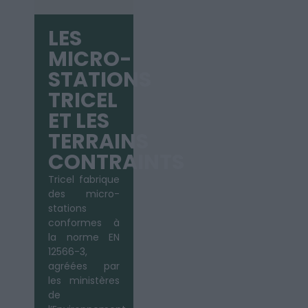
LES
MICRO-
STATIONS
TRICEL
ET LES
TERRAINS
CONTRAINTS
Tricel fabrique
des micro-
stations
conformes à
la norme EN
12566-3,
agréées par
les ministères
de