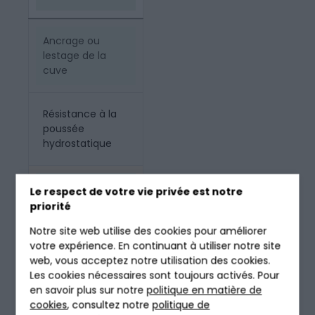
Ancrage ou
lestage de la
cuve
Résistance à la
poussée
hydrostatique
Selon aléa
Le respect de votre vie privée est notre
priorité
Notre site web utilise des cookies pour améliorer
Interdiction
votre expérience. En continuant à utiliser notre site
d'installation
web, vous acceptez notre utilisation des cookies.
Les cookies nécessaires sont toujours activés. Pour
en savoir plus sur notre
politique en matière de
Zone rouge PPRI
cookies
, consultez notre
politique de
ou aléa fort