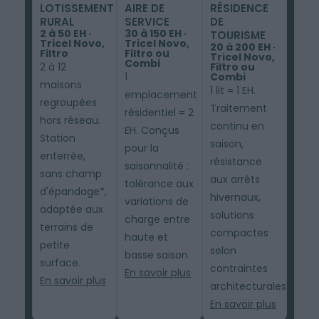
LOTISSEMENT
AIRE DE
RÉSIDENCE
RURAL
SERVICE
DE
2 à 50 EH ·
30 à 150 EH ·
TOURISME
Tricel Novo,
Tricel Novo,
20 à 200 EH ·
Filtro
Filtro ou
Tricel Novo,
Combi
2 à 12
Filtro ou
1
Combi
maisons
1 lit = 1 EH.
emplacement
regroupées
Traitement
résidentiel = 2
hors réseau.
continu en
EH. Conçus
Station
saison,
pour la
enterrée,
résistance
saisonnalité :
sans champ
aux arrêts
tolérance aux
d'épandage*,
hivernaux,
variations de
adaptée aux
solutions
charge entre
terrains de
compactes
haute et
petite
selon
basse saison
surface.
contraintes
En savoir plus
En savoir plus
architecturales.
En savoir plus