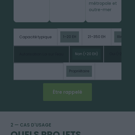
métropole et
outre-mer
1–20 EH
21–350 EH
Illimitée
Capacité typique
Non (<20 EH)
Oui (>20 EH)
Autorisation Loi sur l'eau
Propriétaire
Gestionnaire du si
Gestion de la station
Être rappelé
2 — CAS D'USAGE
QUELS PROJETS