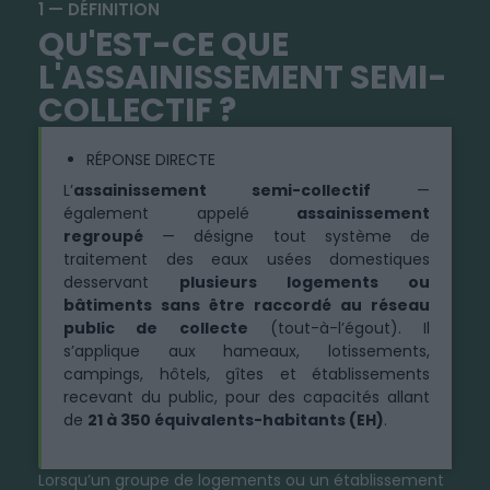
1 — DÉFINITION
QU'EST-CE QUE
L'ASSAINISSEMENT SEMI-
COLLECTIF ?
RÉPONSE DIRECTE
L’
assainissement semi-collectif
—
également appelé
assainissement
regroupé
— désigne tout système de
traitement des eaux usées domestiques
desservant
plusieurs logements ou
bâtiments sans être raccordé au réseau
public de collecte
(tout-à-l’égout). Il
s’applique aux hameaux, lotissements,
campings, hôtels, gîtes et établissements
recevant du public, pour des capacités allant
de
21 à 350 équivalents-habitants (EH)
.
Lorsqu’un groupe de logements ou un établissement