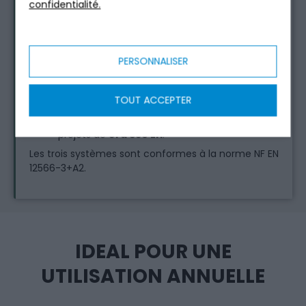
confidentialité.
percolation sur fibres de coco pour les
projets de
21 à 36 EH
, adapté à l’usage
permanent et intermittent — il s’installe
en association avec une fosse toutes
PERSONNALISER
eaux et ne consomme aucune énergie
pour le traitement.
Le
Tricel Combi
est une station à
TOUT ACCEPTER
culture fixée immergée (SAF —
Submerged Aerated Filter) pour les
projets de
51 à 350 EH
.
Les trois systèmes sont conformes à la norme NF EN
12566-3+A2.
IDEAL POUR UNE
UTILISATION ANNUELLE