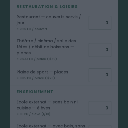
RESTAURATION & LOISIRS
Restaurant — couverts servis /
jour
× 0,25 EH / couvert
Théâtre / cinéma / salle des
fêtes / débit de boissons —
places
× 0,033 EH / place (1/30)
Plaine de sport — places
× 0,05 EH / place (1/20)
ENSEIGNEMENT
École externat — sans bain ni
cuisine — élèves
× 0,1 EH / élève (1/10)
École externat — avec bain, sans