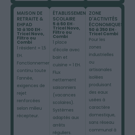
MAISON DE
ÉTABLISSEMENT
ZONE
RETRAITE &
SCOLAIRE
D'ACTIVITÉS
5 à 60 EH ·
EHPAD
ÉCONOMIQUES
Tricel Novo,
10 à 100 EH ·
50 à 350 EH ·
Filtro ou
Tricel Novo,
Tricel Combi
Combi
Filtro ou
Pour les
Combi
1 place
zones
1 résident = 1,5
d'école avec
industrielles
EH.
bain et
ou
Fonctionnement
cuisine = 1 EH.
artisanales
continu toute
Flux
isolées
l'année,
nettement
produisant
exigences de
saisonniers
des eaux
rejet
(vacances
usées à
renforcées
scolaires).
caractère
selon milieu
Systèmes
domestique,
récepteur.
adaptés aux
sans réseau
arrêts
communal à
réguliers.