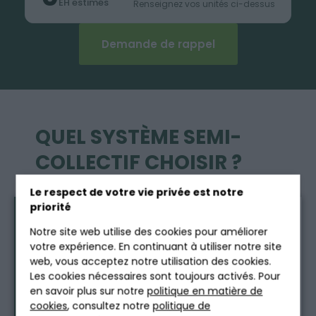
EH estimés
Renseignez vos unités ci-dessus
Demande de rappel
QUEL SYSTÈME SEMI-
COLLECTIF CHOISIR ?
Le respect de votre vie privée est notre
priorité
RÉPONSE DIRECTE
Notre site web utilise des cookies pour améliorer
Le
Tricel Novo
est une microstation à
votre expérience. En continuant à utiliser notre site
culture fixée immergée aérobie pour
web, vous acceptez notre utilisation des cookies.
les projets semi-collectifs de
21 à 50 EH
,
Les cookies nécessaires sont toujours activés. Pour
adaptée à l’usage permanent
en savoir plus sur notre
politique en matière de
(hameaux, lotissements, campings).
cookies
, consultez notre
politique de
Le
Tricel Filtro
est un filtre compact à