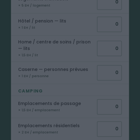
× 5 EH / logement
Hôtel / pension — lits
× 1 EH / lit
Home / centre de soins / prison
— lits
× 1,5 EH / lit
Caserne — personnes prévues
× 1 EH / personne
CAMPING
Emplacements de passage
× 1,5 EH / emplacement
Emplacements résidentiels
× 2 EH / emplacement