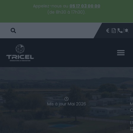
Appelez-nous au
05 17 03 00 00
(de 8h30 à 17h30).
DEVIS
BROCHU
ÊTRE 
PAR
DEVIS 
Mis à jour Mai 2026
M
C
E
1