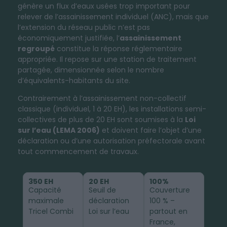
génère un flux d’eaux usées trop important pour
relever de l’assainissement individuel (ANC), mais que
l’extension du réseau public n’est pas
économiquement justifiée, l’
assainissement
regroupé
constitue la réponse réglementaire
appropriée. Il repose sur une station de traitement
partagée, dimensionnée selon le nombre
d’équivalents-habitants du site.
Contrairement à l’assainissement non-collectif
classique (individuel, 1 à 20 EH), les installations semi-
collectives de plus de 20 EH sont soumises à la
Loi
sur l’eau (LEMA 2006)
et doivent faire l’objet d’une
déclaration ou d’une autorisation préfectorale avant
tout commencement de travaux.
350 EH
20 EH
100%
Capacité
Seuil de
Couverture
maximale
déclaration
100 % –
Tricel Combi
Loi sur l’eau
partout en
France,