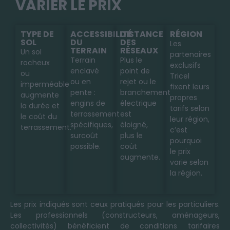
VARIER LE PRIX
TYPE DE
ACCESSIBILITÉ
DISTANCE
RÉGION
SOL
DU
DES
Les
TERRAIN
RÉSEAUX
Un sol
partenaires
Terrain
Plus le
rocheux
exclusifs
enclavé
point de
ou
Tricel
ou en
rejet ou le
imperméable
fixent leurs
pente :
branchement
augmente
propres
engins de
électrique
la durée et
tarifs selon
terrassement
est
le coût du
leur région,
spécifiques,
éloigné,
terrassement.
c’est
surcoût
plus le
pourquoi
possible.
coût
le prix
augmente.
varie selon
la région.
Les prix indiqués sont ceux pratiqués pour les particuliers.
Les professionnels (constructeurs, aménageurs,
collectivités) bénéficient de conditions tarifaires