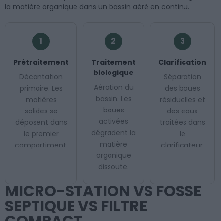
la matière organique dans un bassin aéré en continu.
1
2
3
Prétraitement
Traitement
Clarification
biologique
Décantation
Séparation
Aération du
primaire. Les
des boues
bassin. Les
matières
résiduelles et
boues
solides se
des eaux
activées
déposent dans
traitées dans
dégradent la
le premier
le
matière
compartiment.
clarificateur.
organique
dissoute.
MICRO-STATION VS FOSSE
SEPTIQUE VS FILTRE
COMPACT