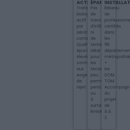
ACTIVÉES
ÉPANDAGE
INSTALLA
Traitement
Pas
Réseau
biologique
de
de
actif
tranchées
professionne
par
d’infiltration
certifiés
aération
ni
dans
continue.
de
les
Qualité
tertre.
96
épuratoire
Idéal
départemen
élevée,
pour
métropolitai
conforme
les
+
aux
terrains
les
exigences
peu
DOM
de
perméables,
TOM.
rejet.
pentus
Accompagn
ou
du
à
projet
surface
de
limitée.
A à
Z.