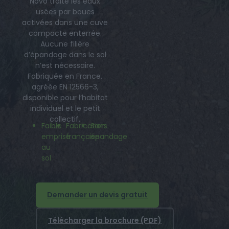
Novo traite les eaux
usées par boues
activées dans une cuve
compacte enterrée.
Aucune filière
d’épandage dans le sol
n’est nécessaire.
Fabriquée en France,
agréée EN 12566-3,
disponible pour l’habitat
individuel et le petit
collectif.
Faible
Fabrication
Sans
emprise
française
épandage
au
sol
Demander un devis gratuit
Télécharger la brochure (PDF)