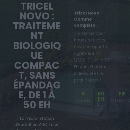
TRICEL
NOVO :
Tricel Novo —
Gamme
TRAITEME
complète
NT
Traitement par
boues activées,
BIOLOGIQ
cuve compacte,
UE
agrément EN
12566-3. De 1 à 50
COMPAC
EH pour l'habitat
T, SANS
individuel et le
petit collectif.
ÉPANDAG
E, DE 1 À
6
50
FR
EH
50 EH
MODÈLES
FABRICATI
MAX.
La micro-station
d’épuration ANC Tricel