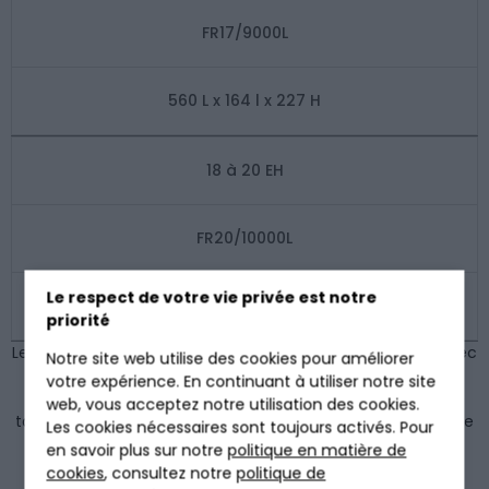
FR17/9000L
560 L x 164 l x 227 H
18 à 20 EH
FR20/10000L
Le respect de votre vie privée est notre
660 L x 164 l x 227 H
priorité
Le nombre de pièces dans une résidence est à prendre avec
Notre site web utilise des cookies pour améliorer
précaution.
En effet, seules les recommandations
votre expérience. En continuant à utiliser notre site
du
SPANC
sont certifiées et sont à prendre en compte.
Le
web, vous acceptez notre utilisation des cookies.
tableau ci-dessus vous donne l’opportunité d’avoir une idée
Les cookies nécessaires sont toujours activés. Pour
du produit idéal pour vous.
en savoir plus sur notre
politique en matière de
cookies
, consultez notre
politique de