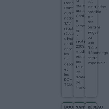
la
sol.
France.
norme
Installation
Contrôle
européenne.
possible
qualité
Conformité
sur
national,
à
des
SAV
l’arrêté
terrains
réactif,
du
exigus
réseau
7
où
d’installateurs
septembre
une
certifiés
2009
filière
dans
modifié.
d’épandage
les
Accepté
serait
96
par
impossible.
départements
tous
et
les
les
SPANC
DOM
de
TOM.
France.
BOUES
SANS
RÉSEAU