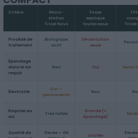
Critère
Micro-
Fosse
Fil
station
septique
comp
Tricel Novo
toutes eaux
Tricel 
Procédé de
Biologique
Décantation
Percol
traitement
actif
seule
Épandage
dans le sol
Non
Oui
Selon t
requis
Oui —
Électricité
Non
No
permanente
Emprise au
Grande (+
Très faible
Modé
sol
épandage)
Qualité du
Élevée — EN
Élevée
Limitée