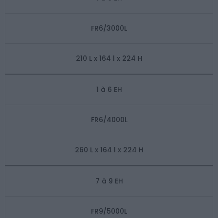
FR6/3000L
210 L x 164 l x 224 H
1 à 6 EH
FR6/4000L
260 L x 164 l x 224 H
7 à 9 EH
FR9/5000L