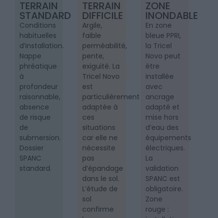
TERRAIN
TERRAIN
ZONE
STANDARD
DIFFICILE
INONDABLE
Conditions
Argile,
En zone
habituelles
faible
bleue PPRI,
d’installation.
perméabilité,
la Tricel
Nappe
pente,
Novo peut
phréatique
exiguïté. La
être
à
Tricel Novo
installée
profondeur
est
avec
raisonnable,
particulièrement
ancrage
absence
adaptée à
adapté et
de risque
ces
mise hors
de
situations
d’eau des
submersion.
car elle ne
équipements
Dossier
nécessite
électriques.
SPANC
pas
La
standard.
d’épandage
validation
dans le sol.
SPANC est
L’étude de
obligatoire.
sol
Zone
confirme
rouge :