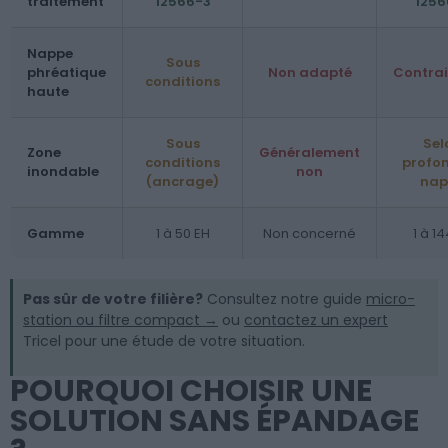
traitement
12566-3
1256
Nappe
Sous
phréatique
Non adapté
Contra
conditions
haute
Sous
Sel
Zone
Généralement
conditions
profo
inondable
non
(ancrage)
nap
Gamme
1 à 50 EH
Non concerné
1 à 1
Pas sûr de votre filière?
Consultez notre guide
micro-
station ou filtre compact →
ou
contactez un expert
Tricel pour une étude de votre situation.
POURQUOI CHOISIR UNE
SOLUTION SANS ÉPANDAGE