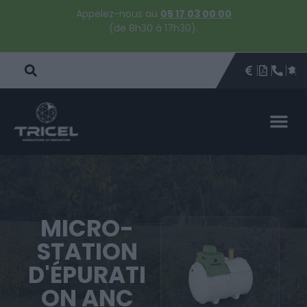
Appelez-nous au
05 17 03 00 00
(de 8h30 à 17h30).
DEVIS
BROCHU
ÊTRE 
PAR
DEVIS 
MICRO-
STATION
D'ÉPURATI
ON ANC