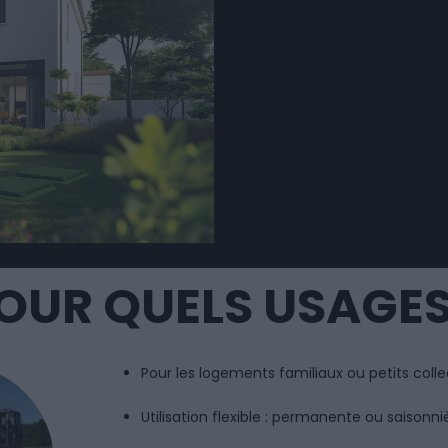
OUR QUELS USAGES
Pour les logements familiaux ou petits collec
Utilisation flexible : permanente ou saisonn