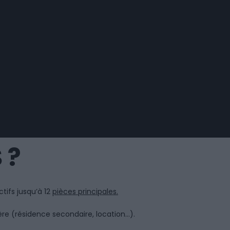
 ?
tifs jusqu’à 12
pièces principales.
ière (résidence secondaire, location…).