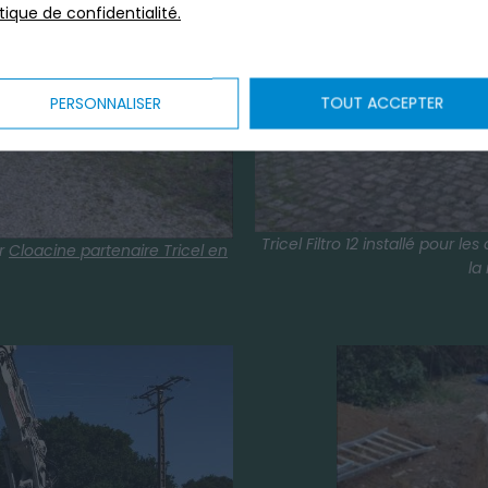
itique de confidentialité.
PERSONNALISER
TOUT ACCEPTER
Tricel Filtro 12 installé pour
ar
Cloacine partenaire Tricel en
la