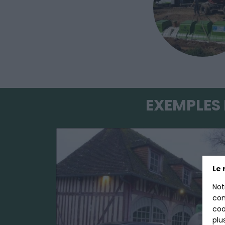
EXEMPLES 
Le 
Not
con
coo
plu