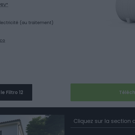
PRV*
ctricité (au traitement)
oco
 Filtro 12
Téléc
Cliquez sur la section q