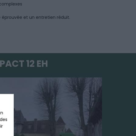
s complexes
 éprouvée et un entretien réduit.
PACT 12 EH
En
 des
ir