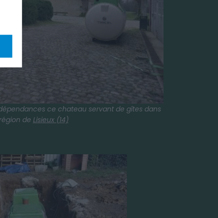
 les dépendances ce chateau servant de gîtes dans
 région de
Lisieux (14)