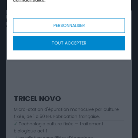
MICRO-STATION · 1 À 50 EH
PERSONNALISER
TOUT ACCEPTER
TRICEL NOVO
Micro-station d'épuration monocuve par culture
fixée, de 1 à 50 EH. Fabrication française.
✓
Technologie culture fixée — traitement
biologique actif