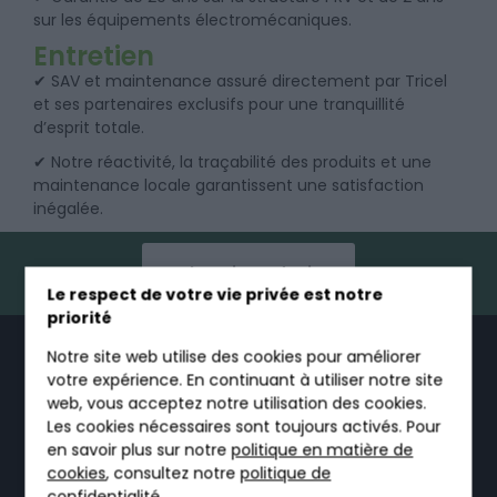
sur les équipements électromécaniques.
Entretien
✔ SAV et maintenance assuré directement par Tricel
et ses partenaires exclusifs pour une tranquillité
d’esprit totale.
✔ Notre réactivité, la traçabilité des produits et une
maintenance locale garantissent une satisfaction
inégalée.
Obtenir un devis
Le respect de votre vie privée est notre
priorité
LA GAMME
Notre site web utilise des cookies pour améliorer
votre expérience. En continuant à utiliser notre site
TRICEL
web, vous acceptez notre utilisation des cookies.
Les cookies nécessaires sont toujours activés. Pour
en savoir plus sur notre
politique en matière de
cookies
, consultez notre
politique de
confidentialité.