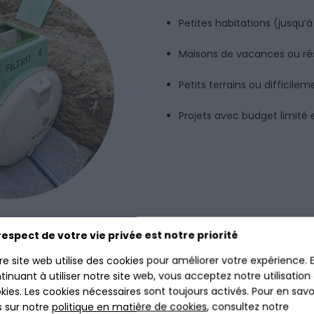
Petites habitations (jusqu’
Maisons de vacances ou ré
Petits terrains ou difficile
Projets avec budget limité 
respect de votre vie privée est notre priorité
D'INSTALLATION - FILTRE CO
re site web utilise des cookies pour améliorer votre expérience. 
tinuant à utiliser notre site web, vous acceptez notre utilisation
kies. Les cookies nécessaires sont toujours activés. Pour en savo
s sur notre
politique en matière de cookies
, consultez notre