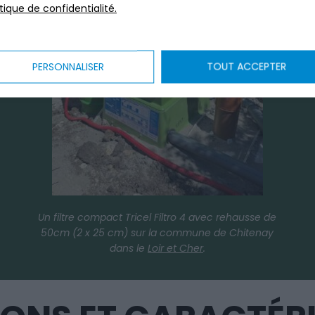
itique de confidentialité.
PERSONNALISER
TOUT ACCEPTER
Un filtre compact Tricel Filtro 4 avec rehausse de
50cm (2 x 25 cm) sur la commune de Chitenay
dans le
Loir et Cher
.