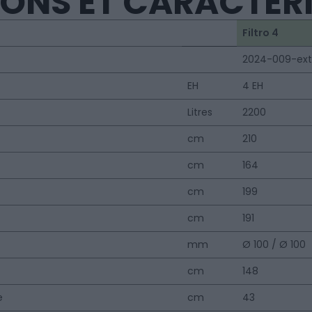
ONS ET CARACTÉR
Filtro 4
2024-009-ext
EH
4 EH
Litres
2200
cm
210
cm
164
cm
199
cm
191
mm
Ø 100 / Ø 100
cm
148
e
cm
43