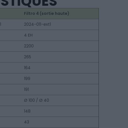
ISTIQUES
Filtro 4 (sortie haute)
1
2024-011-ext1
4 EH
2200
265
164
199
191
Ø 100 / Ø 40
148
43