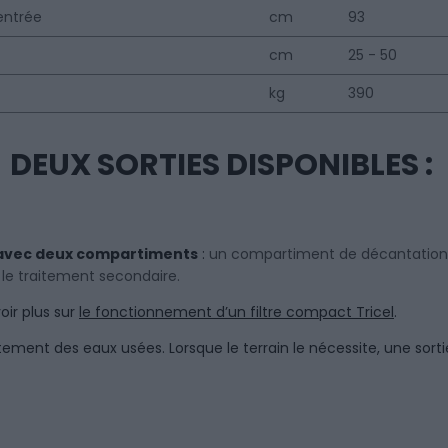
’entrée
cm
93
cm
25 - 50
kg
390
DEUX SORTIES DISPONIBLES :
vec deux compartiments
:
un compartiment de décantatio
r
le traitement secondaire.
ir plus sur
le fonctionnement d’un filtre compact Tricel
.
raitement des eaux usées. Lorsque le terrain le nécessite, une s