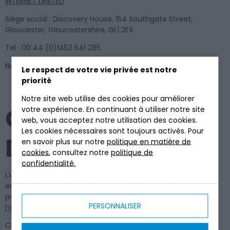
INTERNET LIMITED
Siège social : Discovery House, 154 Southgate Street,
Gloucester, Gloucestershire, GL1 2EX
Tel : 00 44 (0)1452 541 285
Numéro d’entreprise : 03656438
Le respect de votre vie privée est notre
priorité
Notre site web utilise des cookies pour améliorer
CONDITIONS
votre expérience. En continuant à utiliser notre site
web, vous acceptez notre utilisation des cookies.
Les cookies nécessaires sont toujours activés. Pour
D’UTILISATION
en savoir plus sur notre
politique en matière de
cookies
, consultez notre
politique de
confidentialité.
L’utilisation du présent site implique l’acceptation pleine et
entière des conditions générales d’utilisation décrites sur la
page internet dédié accessible ici :
PERSONNALISER
https://www.tricel.fr/politique-utilisation-du-site
Ces conditions d’utilisation sont susceptibles d’être