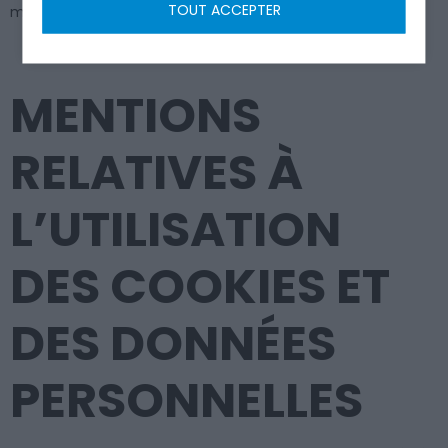
TOUT ACCEPTER
modifiées ou complétées à tout moment.
MENTIONS
RELATIVES À
L’UTILISATION
DES COOKIES ET
DES DONNÉES
PERSONNELLES