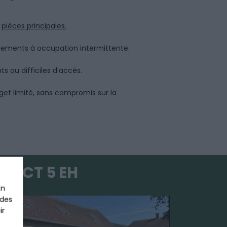
5
pièces principales.
ogements à occupation intermittente.
ts ou difficiles d’accès.
get limité, sans compromis sur la
MPACT 5 EH
En
 des
ir