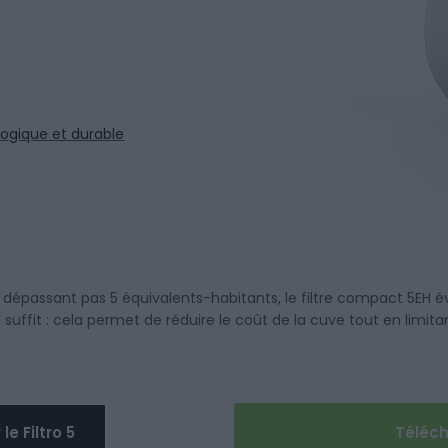
logique et durable
épassant pas 5 équivalents-habitants, le filtre compact 5EH évi
suffit : cela permet de réduire le coût de la cuve tout en limita
e Filtro 5
Téléc