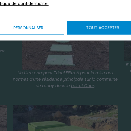
itique de confidentialité.
PERSONNALISER
TOUT ACCEPTER
par
In
Un filtre compact Tricel Filtro 5 pour la mise aux
normes d’une résidence principale sur la commune
de Lunay dans le
Loir et Cher
.