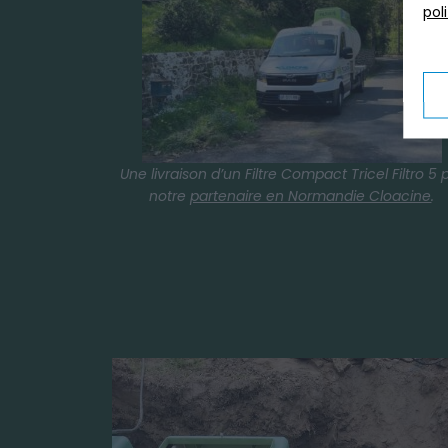
pol
Une livraison d’un Filtre Compact Tricel Filtro 5 
notre
partenaire en Normandie Cloacine
.