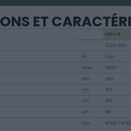
ONS ET CARACTÉR
Filtro 5
2024-009
EH
5 EH
Litres
2800
cm
260
cm
164
cm
199
cm
191
mm
Ø 100 / Ø 10