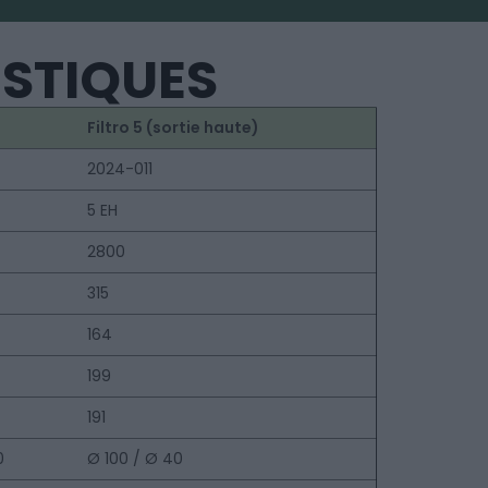
ISTIQUES
Filtro 5 (sortie haute)
2024-011
5 EH
2800
315
164
199
191
0
Ø 100 / Ø 40