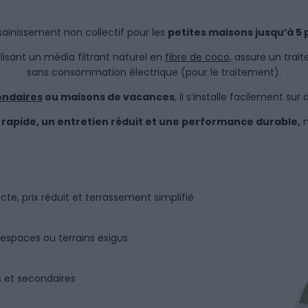
ssainissement non collectif pour les
petites maisons jusqu’à 5
isant un média filtrant naturel en
fibre de coco
, assure un tra
sans consommation électrique (pour le traitement).
ondaires
ou maisons de vacances
, il s’installe facilement sur 
n rapide, un entretien réduit et une performance durable,
m
e, prix réduit et terrassement simplifié
s espaces ou terrains exigus
s et secondaires