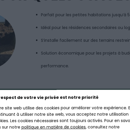
Parfait pour les petites habitations jusqu’à 
Idéal pour les résidences secondaires ou l
S’installe facilement sur des terrains restrein
Solution économique pour les projets à bud
performance.
D'INSTALLATION - FILTRE CO
respect de votre vie privée est notre priorité
re site web utilise des cookies pour améliorer votre expérience. 
tinuant à utiliser notre site web, vous acceptez notre utilisation
kies. Les cookies nécessaires sont toujours activés. Pour en savo
s sur notre
politique en matière de cookies
, consultez notre