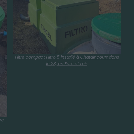
Filtre compact Filtro 5 installé à
Chataincourt dans
le 28, en Eure et Loir
.
vec