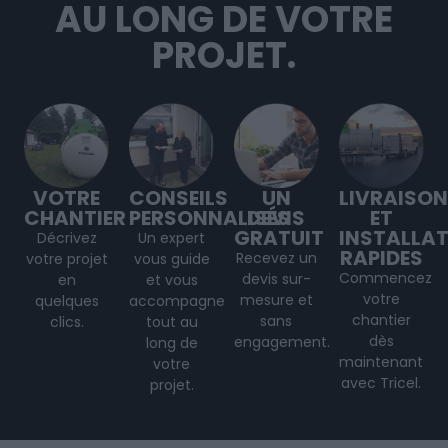
AU LONG DE VOTRE
PROJET.
VOTRE
CONSEILS
UN
LIVRAISON
CHANTIER
PERSONNALISÉS
DEVIS
ET
GRATUIT
INSTALLA
Décrivez
Un expert
RAPIDES
Recevez un
votre projet
vous guide
Commencez
devis sur-
en
et vous
votre
mesure et
quelques
accompagne
chantier
sans
clics.
tout au
dès
engagement.
long de
maintenant
votre
avec Tricel.
projet
.