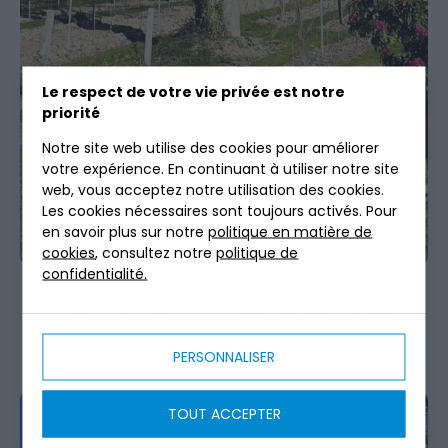
Le respect de votre vie privée est notre
priorité
Notre site web utilise des cookies pour améliorer
votre expérience. En continuant à utiliser notre site
web, vous acceptez notre utilisation des cookies.
Les cookies nécessaires sont toujours activés. Pour
en savoir plus sur notre
politique en matière de
cookies
, consultez notre
politique de
confidentialité.
Livraison d’un
filtre compact Filtro 5
sur un site
exceptionnel pour les bureaux et boutiques de ce
magnifique vignoble normand dans la région de Lisieux
(14) par
Cloacine
.
PERSONNALISER
TOUT ACCEPTER