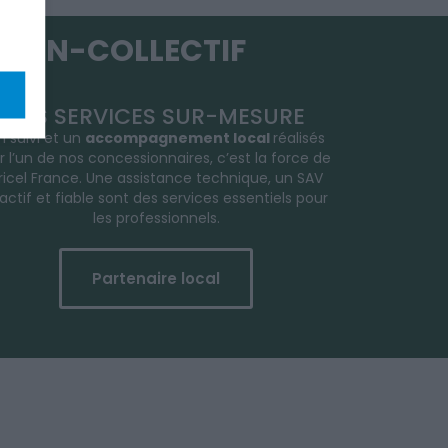
T NON-COLLECTIF
DES SERVICES SUR-MESURE
n suivi et un
accompagnement local
réalisés
r l’un de nos concessionnaires, c’est la force de
ricel France. Une assistance technique, un SAV
actif et fiable sont des services essentiels pour
les professionnels.
Partenaire local