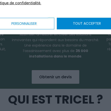
itique de confidentialité.
FABRICANT D'ASSAINISSEMEN
PERSONNALISER
TOUT ACCEPTER
UNE EXPERTISE UNIQUE
es
U
Assimiler, améliorer et créer des solutions
ion
pa
innovantes qui répondent aux besoins du marché.
s.
T
Une expérience dans le domaine de
uit,
ré
l’assainissement avec plus de
35 000
installations dans le monde
.
Obtenir un devis
QUI EST TRICEL ?