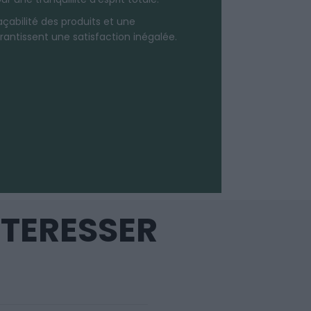
raçabilité des produits et une
antissent une satisfaction inégalée.
NTERESSER