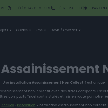
EVIS
TÉLÉCHARGEMENTS
ÊTRE RAPPELÉ
PARTENA
rojets
Guides
Pros
Devis / Contact
n Assainissement N
Une
installation Assainissement Non Collectif
est unique.
’assainissement non-collectif avec des filtres compacts Tricel f
tres compacts Tricel sont installés et mis en route par notre r
Accueil
»
Installation
»
Installation assainissement non collectif