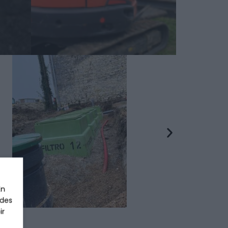
En
 des
ir