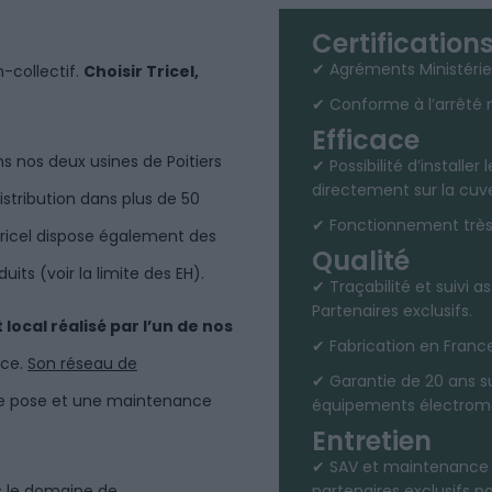
Certification
✔ Agréments Ministérie
n-collectif.
Choisir
Tricel
,
✔ Conforme à l’arrêté m
Efficace
s nos deux usines de Poitiers
✔ Possibilité d’install
directement sur la cuv
istribution dans plus de 50
✔ Fonctionnement très 
ricel
dispose également des
Qualité
oduits
(voir la limite des EH)
.
✔ Traçabilité et suivi a
Partenaires exclusifs.
ocal réalisé par l’un de nos
✔ Fabrication en France
ce.
Son réseau de
✔ Garantie de 20 ans su
ne pose et une maintenance
équipements électrom
Entretien
✔ SAV et maintenance a
s le domaine de
partenaires exclusifs pou