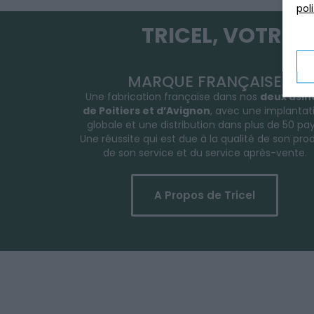
pol
TRICEL, VOTRE 
MARQUE FRANÇAISE
Une fabrication française dans nos
deux usin
de Poitiers et d’Avignon
, avec une implantat
globale et une distribution dans plus de 50 pay
Une réussite qui est due à la qualité de son prod
de son service et du service après-vente.
A Propos de Tricel