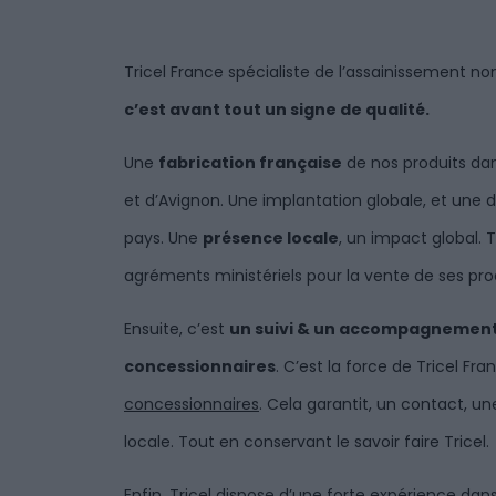
Tricel France spécialiste de l’assainissement no
c’est avant tout un signe de qualité.
Une
fabrication française
de nos produits dan
et d’Avignon.
Une implantation globale, et une d
pays.
Une
présence locale
, un impact global.
T
agréments ministériels pour la vente de ses pr
Ensuite, c’est
un suivi & un accompagnement l
concessionnaires
.
C’est la force de
Tricel
Fran
concessionnaires
.
Cela garantit, un contact, u
locale.
Tout en conservant le savoir faire
Tricel.
Enfin,
Tricel
dispose d’une forte expérience dan