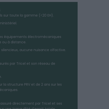
s
ls sur toute la gamme (<20 EH).
inistériel.
er les équipements électromécaniques
e ou à distance.
silencieux, aucune nuisance olfactive.
ssurés par Tricel et son réseau de
.
r la structure PRV et de 2 ans sur les
écaniques.
ssuré directement par Tricel et ses
r une tranquillité d’esprit totale.