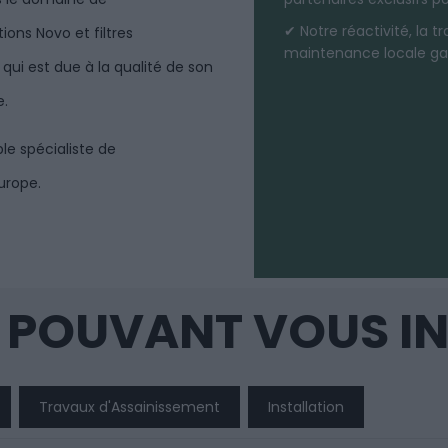
✔ Notre réactivité, la t
ons Novo et filtres
maintenance locale gar
 qui est due à la qualité de son
e.
le spécialiste de
urope.
 POUVANT VOUS I
Travaux d'Assainissement
Installation