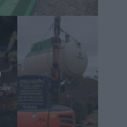
)
taire