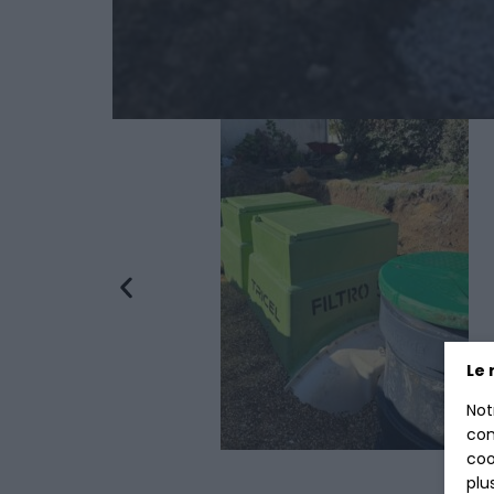
Le 
Not
con
coo
plu