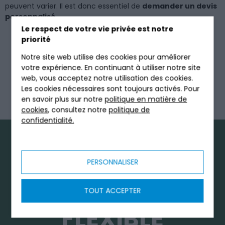
peuvent varier. Il est donc essentiel de
demander un devis
personnalisé
.
Le respect de votre vie privée est notre
Rendez-vous sur notre page dédiée
aux prix des micro-
priorité
station Tricel
Notre site web utilise des cookies pour améliorer
votre expérience. En continuant à utiliser notre site
Ou :
web, vous acceptez notre utilisation des cookies.
Les cookies nécessaires sont toujours activés. Pour
en savoir plus sur notre
politique en matière de
Demander un Devis
cookies
, consultez notre
politique de
confidentialité.
MONTAGE SUR
SITE : UNE
PERSONNALISER
SOLUTION
TOUT ACCEPTER
FLEXIBLE