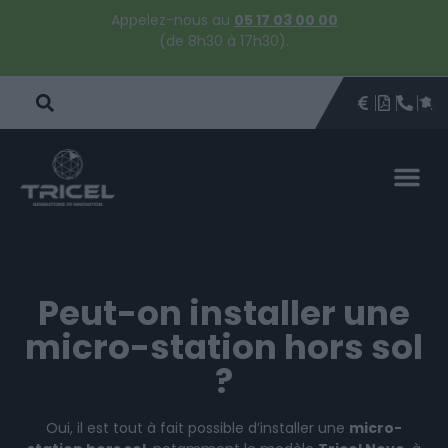
Appelez-nous au
05 17 03 00 00
(de 8h30 à 17h30).
DEVIS
BROCHU
ÊTRE 
PAR
DEVIS 
Peut-on installer une
micro-station hors sol
?
Oui, il est tout à fait possible d’installer une
micro-