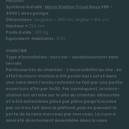
PRODUIT
Système installé :
Micro Station Tricel Novo
FR6 –
4000 L avec pompe
Dimensions :
longueur = 260 cm, largeur = 164 cm
Hauteur =
224 cm
Poids à vide :
300 kg
Equivalent-Habitants :
6 EH
CHANTIER
Type d’installation : hors sol – assainissement sans
terrain
Particularités du chantier : L’accessibilité au site : en
effet la micro-station a été posée hors sol et dans
une cave dont l’accès restreint se fait par une petite
ouverture d’1m par 1m30. Par conséquent, la micro-
station est arrivée sur le site du chantier démontée
et a été acheminée pièce par pièce jusqu’à la cave
par un trou fait dans le plafond, puis en passant la
porte de la cave morceau par morceau. La cuve a
ainsi été directement assemblée dans la cave.