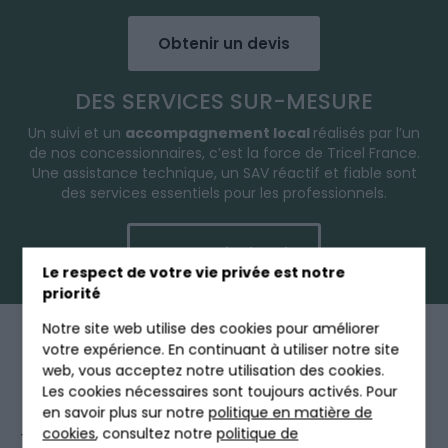
Obtenir un devis
DES SERVICES SUR-MESURE
Un suivi et un
accompagnement local
réalisés par l’un
de nos concessionnaires, c’est la force de Tricel France.
Une assistance technique, un SAV réactif et fiable sont
des services essentiels pour les professionnels.
Partenaire local
Le respect de votre vie privée est notre
priorité
QUI EST TRICEL ?
Notre site web utilise des cookies pour améliorer
votre expérience. En continuant à utiliser notre site
web, vous acceptez notre utilisation des cookies.
Les cookies nécessaires sont toujours activés. Pour
en savoir plus sur notre
politique en matière de
cookies
, consultez notre
politique de
Tricel France spécialiste de l’assainissement non-