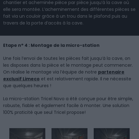
chantier et acheminée pièce par pièce jusqu’à la cave où
elle sera montée. L’acheminement des différentes pièces se
fait via un couloir grâce à un trou dans le plafond puis au
travers de la porte d’accès à la cave.
Etape n° 4 : Montage de la micro-station
Une fois l’envoi de toutes les pièces fait jusqu’à la cave, on
les disposes dans la pièce et le montage peut commencer.
On réalise le montage via l’équipe de notre
partenaire
exclusif Limeco
et est relativement rapide. Il ne nécessite
que quelques heures !
La micro-station Tricel Novo a été conçue pour être simple,
robuste, fiable et également facile à monter. Une solution
100% praticité que seul Tricel propose!