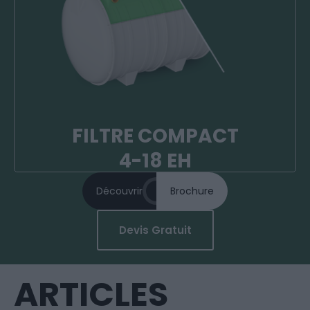
Monocuve en PRV jusqu'à​ 18EH
Pour tout type de résidences de 4 à 18EH​
Garantie 20 ans​
Installation facile​
Faible maintenance
FILTRE COMPACT
4-18 EH
Découvrir
Brochure
Devis Gratuit
ARTICLES