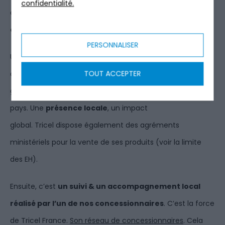
confidentialité.
collectif.
Choisir
Tricel
, c’est avant tout un signe de
qualité.
PERSONNALISER
Une
fabrication française
de nos produits dans nos
TOUT ACCEPTER
deux usines de Poitiers et d’Avignon.
Une implantation
globale, et une distribution dans plus de 50
pays.
Une
présence locale
, un impact
global.
Tricel
dispose également des agréments
ministériels pour la vente de ses produits
(voir la limite
des EH)
.
Ensuite, c’est
un suivi & un accompagnement local
réalisé par l’un de nos concessionnaires
.
C’est la force
de
Tricel
France.
Son réseau de concessionnaires
.
Cela