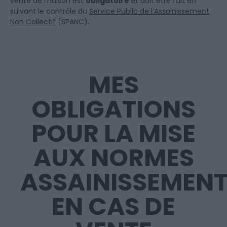
vente de maison est
obligatoire
et doit être fait en
suivant le contrôle du
Service Public de l’Assainissement
Non Collectif
(SPANC).
MES
OBLIGATIONS
POUR LA MISE
AUX NORMES
ASSAINISSEMEN
EN CAS DE