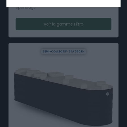
épandage
Voir la gamme Filtro
SEMI-COLLECTIF · 51 À 350 EH