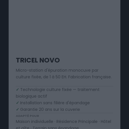
TRICEL NOVO
Micro-station d'épuration monocuve par
culture fixée, de 1 à 50 EH. Fabrication française.
✓
Technologie culture fixée — traitement
biologique actif
✓
Installation sans filière d'épandage
✓
Garantie 20 ans sur la cuverie
ADAPTÉ POUR
Maison individuelle · Résidence Principale · Hôtel
et gîte · Terrain sans épandage