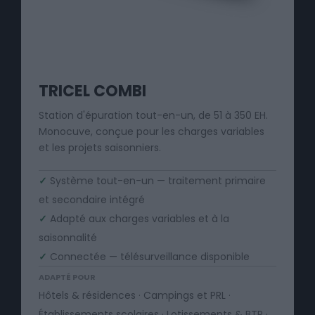
TRICEL COMBI
Station d'épuration tout-en-un, de 51 à 350 EH.
Monocuve, conçue pour les charges variables
et les projets saisonniers.
✓
Système tout-en-un — traitement primaire
et secondaire intégré
✓
Adapté aux charges variables et à la
saisonnalité
✓
Connectée — télésurveillance disponible
ADAPTÉ POUR
Hôtels & résidences · Campings et PRL ·
Établissements scolaires · Lotissements & BTP ·