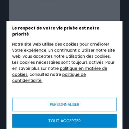
TRICEL FILTRO
Le respect de votre vie privée est notre
priorité
Filtre compact ANC par percolation, de 1 à 144
Notre site web utilise des cookies pour améliorer
EH. Sans électricité, matériau fibre de coco,
votre expérience. En continuant à utiliser notre site
agréé arrêté du 7 septembre 2009.
web, vous acceptez notre utilisation des cookies.
Les cookies nécessaires sont toujours activés. Pour
✓
Traitement sans électricité — aucun coût
en savoir plus sur notre
politique en matière de
énergétique
cookies
, consultez notre
politique de
confidentialité.
✓
Matériau fibre de coco — naturel,
renouvelable, sans ratissage
✓
Garantie 10 ans + 10 ans avec extension sur la
PERSONNALISER
cuverie
ADAPTÉ POUR
Maison individuelle · Résidence secondaire ·
TOUT ACCEPTER
Gîtes et chambres d'hôtes · Terrain sans