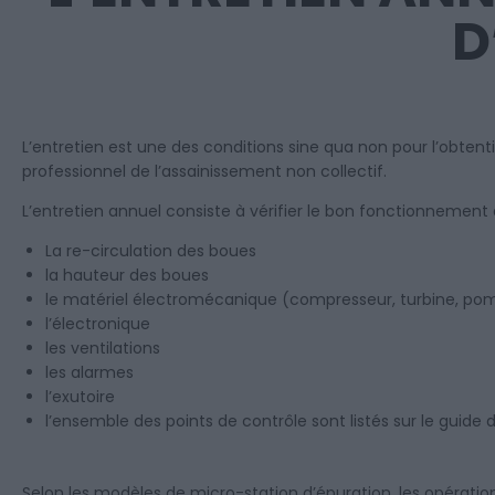
D
L’entretien est une des conditions sine qua non pour l’obtent
professionnel de l’assainissement non collectif.
L’entretien annuel consiste à vérifier le bon fonctionnement de
La re-circulation des boues
la hauteur des boues
le matériel électromécanique (compresseur, turbine, po
l’électronique
les ventilations
les alarmes
l’exutoire
l’ensemble des points de contrôle sont listés sur le guide 
Selon les modèles de micro-station d’épuration, les opératio