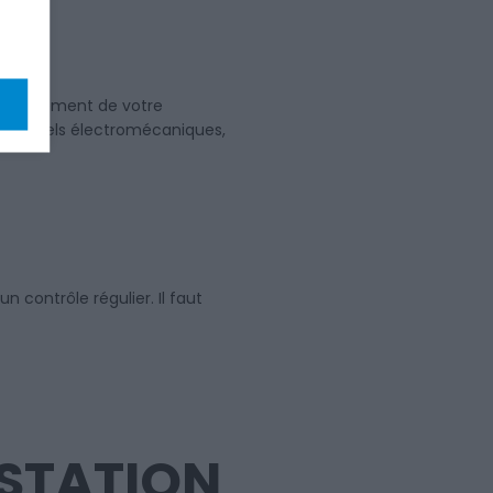
onctionnement de votre
s matériels électromécaniques,
n contrôle régulier. Il faut
-STATION