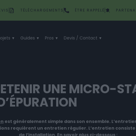
EVIS
TÉLÉCHARGEMENTS
ÊTRE RAPPELÉ
PARTENA
rojets
Guides
Pros
Devis / Contact
ETENIR UNE MICRO-ST
D’ÉPURATION
on
est généralement simple dans son ensemble. L’entretien 
ions requièrent un entretien régulier. L’entretien consiste
de l’installation. En savoir plus ci-dessous :