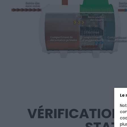
Le 
Not
VÉRIFICATION 
con
coo
plu