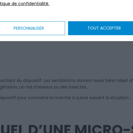
ON D’ÉPURATION
itique de confidentialité.
PERSONNALISER
TOUT ACCEPTER
ofessionnel n’est pas obligatoire. Vous pouvez contrôler le bon f
sager
. Il est indispensable de vérifier le bon fonctionnement de
ant du dispositif. Les ventilations doivent aussi faire l’objet d’u
égétation, un nid d’oiseaux ou des insectes…
spositif pour connaître la marche à suivre suivant la situation.
NUEL D’UNE MICRO