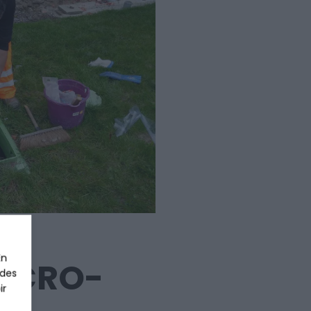
En
MICRO-
 des
ir