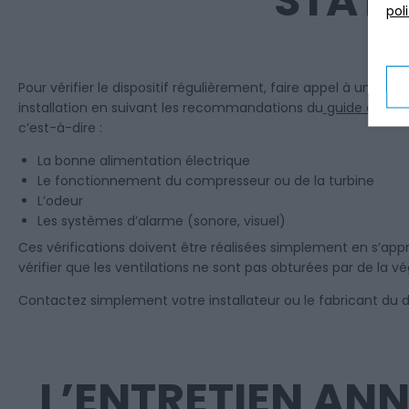
STATI
pol
Pour vérifier le dispositif régulièrement, faire appel à un pr
installation en suivant les recommandations du
guide de l’u
c’est-à-dire :
La bonne alimentation électrique
Le fonctionnement du compresseur ou de la turbine
L’odeur
Les systèmes d’alarme (sonore, visuel)
Ces vérifications doivent être réalisées simplement en s’approch
vérifier que les ventilations ne sont pas obturées par de la v
Contactez simplement votre installateur ou le fabricant du di
L’ENTRETIEN AN