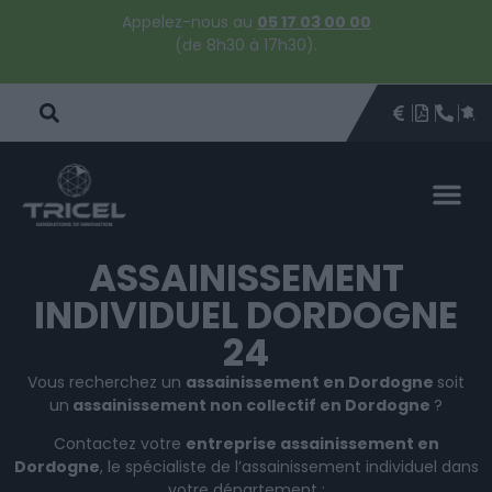
Appelez-nous au
05 17 03 00 00
(de 8h30 à 17h30).
DEVIS
BROCHU
ÊTRE 
PAR
DEVIS 
ASSAINISSEMENT
INDIVIDUEL DORDOGNE
24
Vous recherchez un
assainissement en Dordogne
soit
un
assainissement non collectif en Dordogne
?
Contactez votre
entreprise assainissement en
Dordogne
, le spécialiste de l’assainissement individuel dans
votre département :