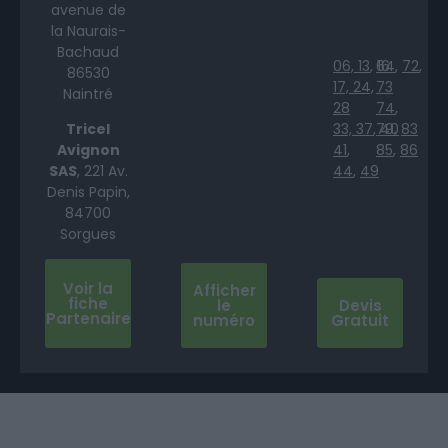
avenue de
la Naurais-
Bachaud
06,
13
,
64
16
,
72
,
86530
17,
24,
73
Naintré
28
74
,
Tricel
33,
37
,
79
40
,
83
Avignon
41
,
85
,
86
SAS
, 221 Av.
44
,
49
Denis Papin,
84700
Sorgues
Voir la
Afficher
fiche
le
Devis
Partenaire
numéro
Gratuit