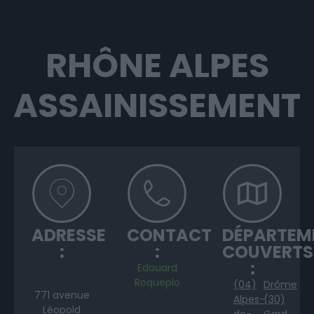
RHÔNE ALPES
ASSAINISSEMENT
ADRESSE
CONTACT
DÉPARTEM
:
:
COUVERTS
:
Edouard
Roqueplo
(04)
Drôme
771 avenue
Alpes-
(30)
Léopold
de-
Gard