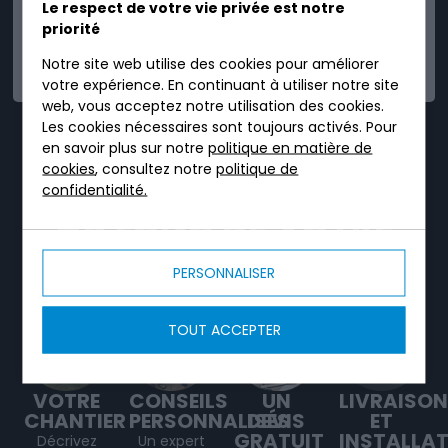
Le respect de votre vie privée est notre
priorité
FIABLE
Notre site web utilise des cookies pour améliorer
votre expérience. En continuant à utiliser notre site
web, vous acceptez notre utilisation des cookies.
Les cookies nécessaires sont toujours activés. Pour
TRICEL, C'EST UN
en savoir plus sur notre
politique en matière de
cookies
, consultez notre
politique de
SERVICE DÉDIÉ TOUT
confidentialité.
AU LONG DE VOTRE
PROJET.
PERSONNALISER
TOUT ACCEPTER
VOTRE
CONSEILS
UN
LIVRAISON
CHANTIER
PERSONNALISÉS
DEVIS
ET
GRATUIT
INSTALLA
Décrivez
Un expert