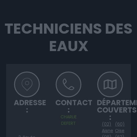
TECHNICIENS DES
EAUX
ADRESSE
CONTACT
DÉPARTEM
:
:
COUVERTS
:
CHARLIE
DEFERT
(02)
(60)
Aisne
Oise
(08)
(62)