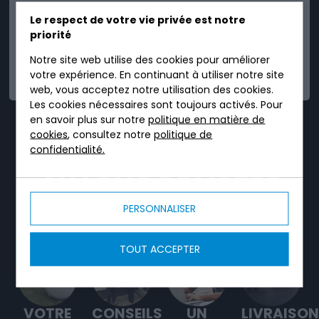
Le respect de votre vie privée est notre
priorité
Notre site web utilise des cookies pour améliorer
FIABLE
votre expérience. En continuant à utiliser notre site
web, vous acceptez notre utilisation des cookies.
Les cookies nécessaires sont toujours activés. Pour
en savoir plus sur notre
politique en matière de
TRICEL, C'EST UN
cookies
, consultez notre
politique de
confidentialité.
SERVICE DÉDIÉ TOUT
AU LONG DE VOTRE
PROJET.
PERSONNALISER
TOUT ACCEPTER
VOTRE
CONSEILS
UN
LIVRAISON