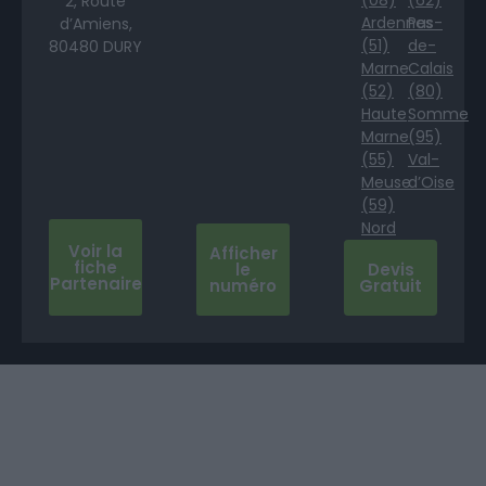
2, Route
Ardennes
Pas-
d’Amiens,
(51)
de-
80480 DURY
Marne
Calais
(52)
(80)
Haute
Somme
Marne
(95)
(55)
Val-
Meuse
d’Oise
(59)
Nord
Voir la
Afficher
fiche
le
Devis
Partenaire
numéro
Gratuit