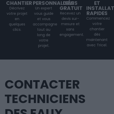
CHANTIER
PERSONNALISÉS
DEVIS
ET
GRATUIT
INSTALLA
Décrivez
Un expert
RAPIDES
Recevez un
votre projet
vous guide
Commencez
devis sur-
en
et vous
votre
mesure et
quelques
accompagne
chantier
sans
clics.
tout au
dès
engagement.
long de
maintenant
votre
avec Tricel.
projet
.
CONTACTER
TECHNICIENS
DES EAUX