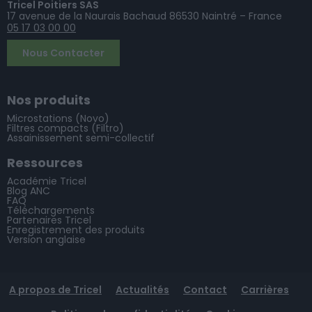
Tricel Poitiers SAS
17 avenue de la Naurais Bachaud 86530 Naintré – France
05 17 03 00 00
Nous Contacter
Nos produits
Microstations (Novo)
Filtres compacts (Filtro)
Assainissement semi-collectif
Ressources
Académie Tricel
Blog ANC
FAQ
Téléchargements
Partenaires Tricel
Enregistrement des produits
Version anglaise
A propos de Tricel
Actualités
Contact
Carrières