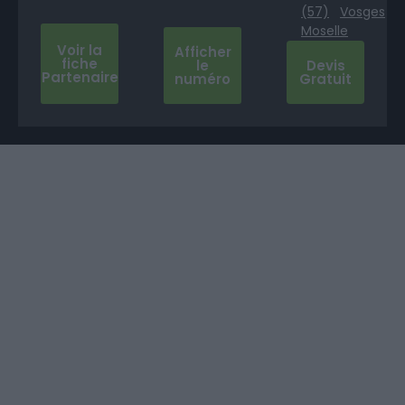
(57)
Vosges
Moselle
Voir la
Afficher
fiche
le
Devis
Partenaire
numéro
Gratuit