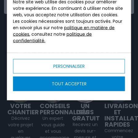
FIABLE
Notre site web utilise des cookies pour améliorer
votre expérience. En continuant à utiliser notre site
web, vous acceptez notre utilisation des cookies.
Les cookies nécessaires sont toujours activés. Pour
TRICEL, C'EST UN
en savoir plus sur notre
politique en matière de
cookies
, consultez notre
politique de
SERVICE DÉDIÉ TOUT
confidentialité.
AU LONG DE VOTRE
PROJET.
PERSONNALISER
TOUT ACCEPTER
VOTRE
CONSEILS
UN
LIVRAISON
CHANTIER
PERSONNALISÉS
DEVIS
ET
GRATUIT
INSTALLA
Décrivez
Un expert
RAPIDES
Recevez un
votre projet
vous guide
Commencez
devis sur-
en
et vous
votre
mesure et
quelques
accompagne