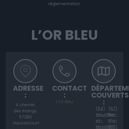
réglementation.
L’OR BLEU
ADRESSE
CONTACT
DÉPARTEM
:
:
COUVERTS
:
L'Or Bleu
4 chemin
(54)
(67)
des étangs,
Meurthe-
Bas-
57280
et-
Rhin
Hauconcourt
Moselle
(88)