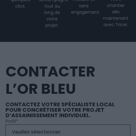
chantier
sans
clics.
tout au
dès
engagement.
long de
maintenant
votre
avec Tricel.
projet
.
CONTACTER
L’OR BLEU
CONTACTEZ VOTRE SPÉCIALISTE LOCAL
POUR CONCRÉTISER VOTRE PROJET
D’ASSAINISSEMENT INDIVIDUEL.
Profil
*