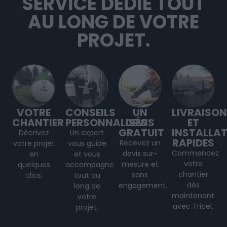
SERVICE DÉDIÉ TOUT
AU LONG DE VOTRE
PROJET.
VOTRE
CONSEILS
UN
LIVRAISON
CHANTIER
PERSONNALISÉS
DEVIS
ET
GRATUIT
INSTALLA
Décrivez
Un expert
RAPIDES
Recevez un
votre projet
vous guide
Commencez
devis sur-
en
et vous
votre
mesure et
quelques
accompagne
chantier
sans
clics.
tout au
dès
engagement.
long de
maintenant
votre
avec Tricel.
projet
.