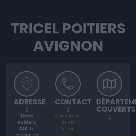
TRICEL POITIERS
AVIGNON
ADRESSE
CONTACT
DÉPARTEM
:
:
COUVERTS
:
Tricel
Standard de
Poitiers
Tricel
SAS
, 17,
Poitiers
avenue de