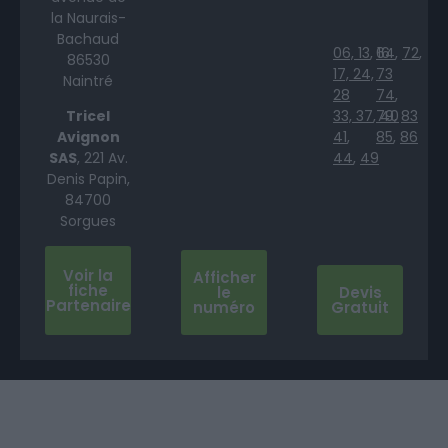
la Naurais-
Bachaud
06,
13
,
64
16
,
72
,
86530
17,
24,
73
Naintré
28
74
,
Tricel
33,
37
,
79
40
,
83
Avignon
41
,
85
,
86
SAS
, 221 Av.
44
,
49
Denis Papin,
84700
Sorgues
Voir la
Afficher
fiche
le
Devis
Partenaire
numéro
Gratuit