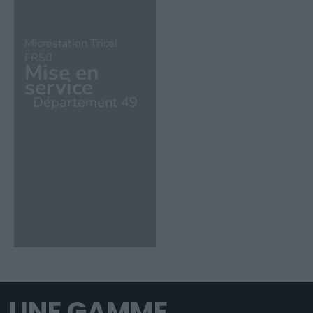
Microstation Tricel
FR50
Mise en
service
Département 49
UNE GAMME