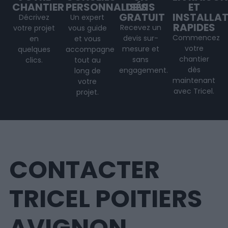
CHANTIER
PERSONNALISÉS
DEVIS
ET
GRATUIT
INSTALLA
Décrivez
Un expert
RAPIDES
Recevez un
votre projet
vous guide
Commencez
devis sur-
en
et vous
votre
mesure et
quelques
accompagne
chantier
sans
clics.
tout au
dès
engagement.
long de
maintenant
votre
avec Tricel.
projet
.
CONTACTER
TRICEL POITIERS
AVIGNON