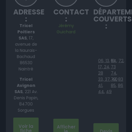
ADRESSE
CONTACT
DÉPARTEM
:
:
COUVERTS
:
Tricel
Jérémy
Poitiers
Guichard
SAS
, 17,
avenue de
la Naurais-
Bachaud
06,
13
,
64
16
,
72
,
86530
17,
24,
73
Naintré
28
74
,
Tricel
33,
37
,
79
40
,
83
Avignon
41
,
85
,
86
SAS
, 221 Av.
44
,
49
Denis Papin,
84700
Sorgues
Voir la
Afficher
fiche
le
Devis