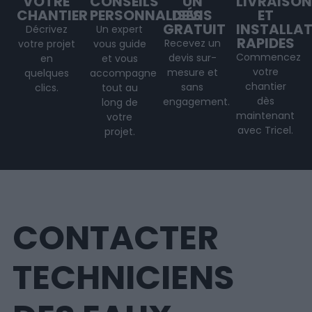
VOTRE
CONSEILS
UN
LIVRAISON
CHANTIER
PERSONNALISÉS
DEVIS
ET
GRATUIT
INSTALLA
Décrivez
Un expert
RAPIDES
Recevez un
votre projet
vous guide
Commencez
devis sur-
en
et vous
votre
mesure et
quelques
accompagne
chantier
sans
clics.
tout au
dès
engagement.
long de
maintenant
votre
avec Tricel.
projet
.
CONTACTER
TECHNICIENS