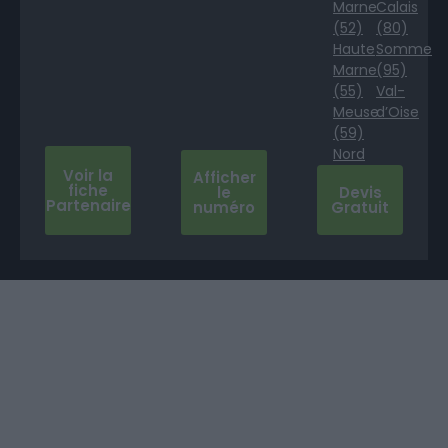
Marne
Calais
(52)
(80)
Haute
Somme
Marne
(95)
(55)
Val-
Meuse
d’Oise
(59)
Nord
Voir la
Afficher
fiche
le
Devis
Partenaire
numéro
Gratuit