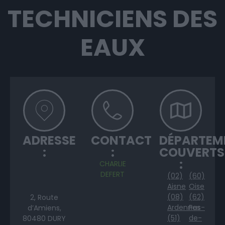
TECHNICIENS DES
EAUX
ADRESSE
CONTACT
DÉPARTEM
:
:
COUVERTS
:
CHARLIE
DEFERT
(02)
(60)
Aisne
Oise
(08)
(62)
2, Route
Ardennes
Pas-
d’Amiens,
(51)
de-
80480 DURY