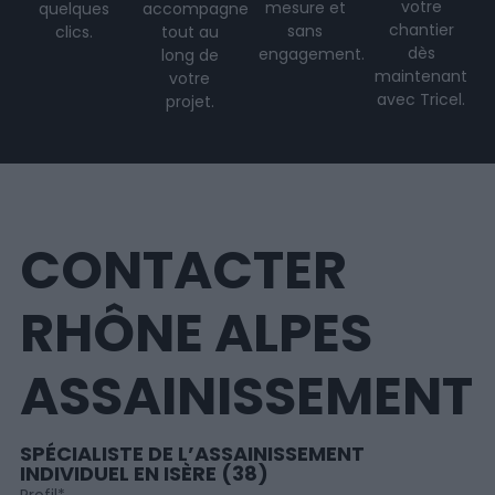
votre
mesure et
quelques
accompagne
chantier
sans
clics.
tout au
dès
engagement.
long de
maintenant
votre
avec Tricel.
projet
.
CONTACTER
RHÔNE ALPES
ASSAINISSEMENT
SPÉCIALISTE DE L’ASSAINISSEMENT
INDIVIDUEL EN ISÈRE (38)
Profil
*