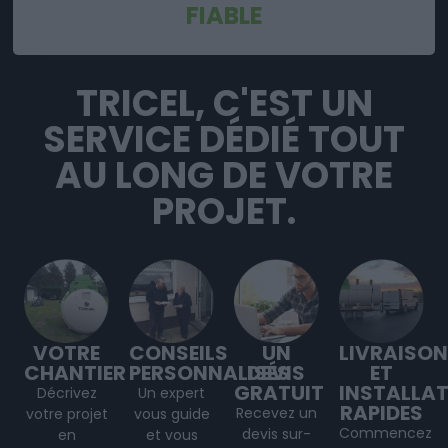
FIABLE
TRICEL, C'EST UN
SERVICE DÉDIÉ TOUT
AU LONG DE VOTRE
PROJET.
VOTRE
CONSEILS
UN
LIVRAISON
CHANTIER
PERSONNALISÉS
DEVIS
ET
GRATUIT
INSTALLA
Décrivez
Un expert
RAPIDES
Recevez un
votre projet
vous guide
Commencez
devis sur-
en
et vous