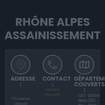
RHÔNE ALPES
ASSAINISSEMENT
ADRESSE
CONTACT
DÉPARTEM
:
:
COUVERTS
:
Edouard
Roqueplo
(04)
Drôme
771 avenue
Alpes-
(30)
Léopold
de-
Gard