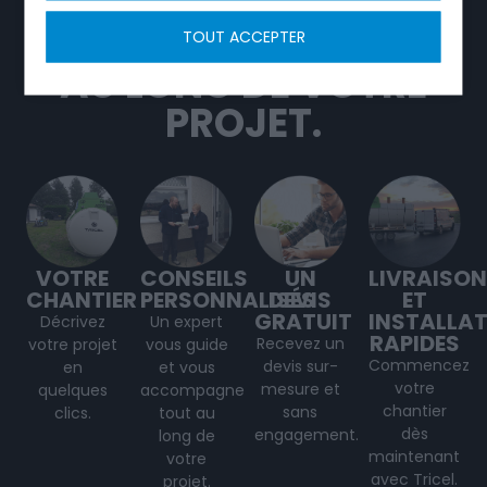
TRICEL, C'EST UN
SERVICE DÉDIÉ TOUT
TOUT ACCEPTER
AU LONG DE VOTRE
PROJET.
VOTRE
CONSEILS
UN
LIVRAISON
CHANTIER
PERSONNALISÉS
DEVIS
ET
GRATUIT
INSTALLA
Décrivez
Un expert
RAPIDES
Recevez un
votre projet
vous guide
Commencez
devis sur-
en
et vous
votre
mesure et
quelques
accompagne
chantier
sans
clics.
tout au
dès
engagement.
long de
maintenant
votre
avec Tricel.
projet
.