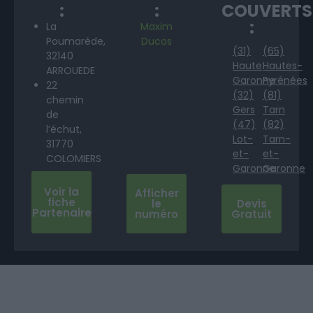
:
:
COUVERTS
:
La
Maxim
Poumarède,
Ducos
(31)
(65)
32140
Haute
Hautes-
ARROUEDE
Garonne
Pyrénées
22
(32)
(81)
chemin
Gers
Tarn
de
(47)
(82)
l’échut,
Lot-
Tarn-
31770
et-
et-
COLOMIERS
Garonne
Garonne
Voir la
Afficher
fiche
le
Devis
Partenaire
numéro
Gratuit