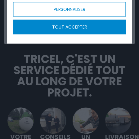
PERSONNALISER
TOUT ACCEPTER
FIABLE
TRICEL, C'EST UN
SERVICE DÉDIÉ TOUT
AU LONG DE VOTRE
PROJET.
VOTRE
CONSEILS
UN
LIVRAISON