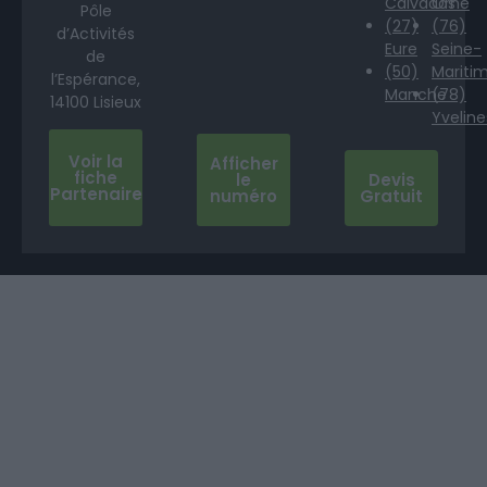
Calvados
Orne
Pôle
(27)
(76)
d’Activités
Eure
Seine-
de
(50)
Mariti
l’Espérance,
Manche
(78)
14100 Lisieux
Yveline
Voir la
Afficher
fiche
le
Devis
Partenaire
numéro
Gratuit