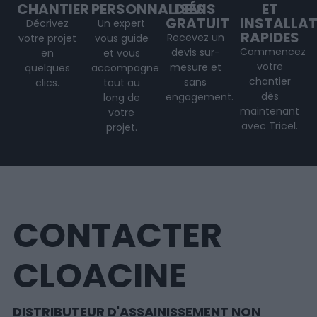
CHANTIER
PERSONNALISÉS
DEVIS
ET
GRATUIT
INSTALLA
Décrivez
Un expert
RAPIDES
Recevez un
votre projet
vous guide
Commencez
devis sur-
en
et vous
votre
mesure et
quelques
accompagne
chantier
sans
clics.
tout au
dès
engagement.
long de
maintenant
votre
avec Tricel.
projet
.
CONTACTER
CLOACINE
DISTRIBUTEUR D'ASSAINISSEMENT NON