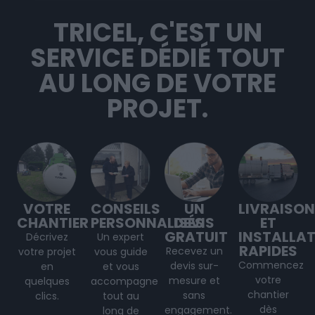
TRICEL, C'EST UN
SERVICE DÉDIÉ TOUT
AU LONG DE VOTRE
PROJET.
VOTRE
CONSEILS
UN
LIVRAISON
CHANTIER
PERSONNALISÉS
DEVIS
ET
GRATUIT
INSTALLA
Décrivez
Un expert
RAPIDES
Recevez un
votre projet
vous guide
Commencez
devis sur-
en
et vous
votre
mesure et
quelques
accompagne
chantier
sans
clics.
tout au
dès
engagement.
long de