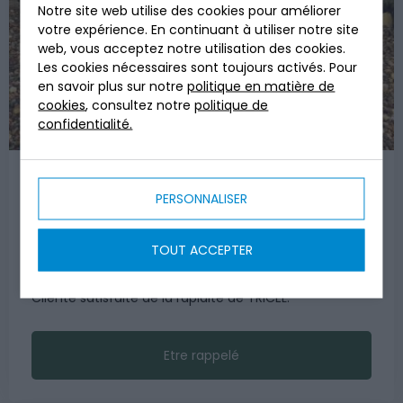
Notre site web utilise des cookies pour améliorer
votre expérience. En continuant à utiliser notre site
web, vous acceptez notre utilisation des cookies.
Les cookies nécessaires sont toujours activés. Pour
en savoir plus sur notre
politique en matière de
cookies
, consultez notre
politique de
confidentialité.
MISE EN CONFORMITÉ
PERSONNALISER
Réhabilitation de l’assainissement suite à la non-
conformité de l’ancien assainissement. Pose d’une
TOUT ACCEPTER
microstation pour la maison principale. Durée du
chantier 2 jours avec mise en route le jour même.
Cliente satisfaite de la rapidité de TRICEL.
Etre rappelé