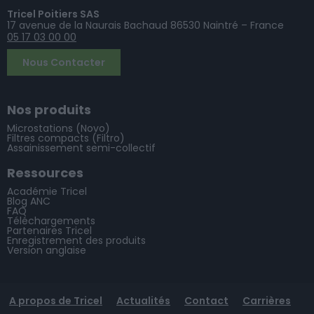
Tricel Poitiers SAS
17 avenue de la Naurais Bachaud 86530 Naintré – France
05 17 03 00 00
Nous Contacter
Nos produits
Microstations (Novo)
Filtres compacts (Filtro)
Assainissement semi-collectif
Ressources
Académie Tricel
Blog ANC
FAQ
Téléchargements
Partenaires Tricel
Enregistrement des produits
Version anglaise
A propos de Tricel
Actualités
Contact
Carrières