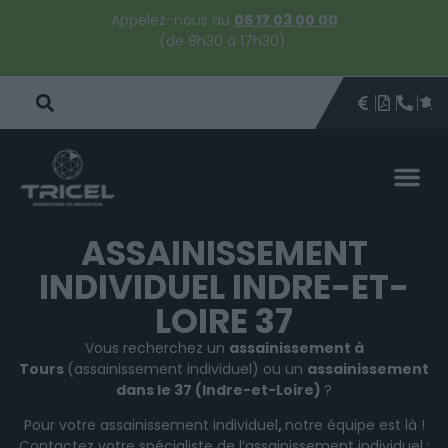
Appelez-nous au
05 17 03 00 00
(de 8h30 à 17h30).
DEVIS
BROCHU
ÊTRE 
PAR
DEVIS 
ASSAINISSEMENT
INDIVIDUEL INDRE-ET-
LOIRE 37
Vous recherchez un
assainissement à
Tours
(assainissement individuel) ou un
assainissement
dans le 37 (Indre-et-Loire)
?
Pour votre assainissement individuel
,
notre équipe est là !
Contactez votre spécialiste de l’assainissement individuel :