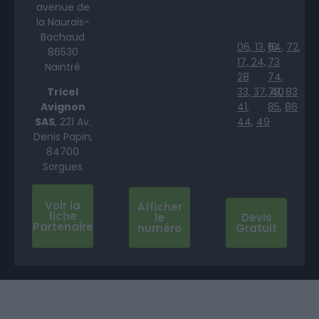
avenue de
la Naurais-
Bachaud
06,
13
,
64
16
,
72
,
86530
17,
24,
73
Naintré
28
74
,
Tricel
33,
37
,
79
40
,
83
Avignon
41
,
85
,
86
SAS
, 221 Av.
44
,
49
Denis Papin,
84700
Sorgues
Voir la
Afficher
fiche
le
Devis
Partenaire
numéro
Gratuit