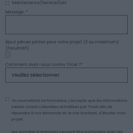
Maintenance/Service/SAV
Message :
*
Ajout pièces jointes pour votre projet (3 au maximum)
(facultatif)
Comment avez-vous connu Tricel ?
*
En soumettant ce formulaire, j'accepte que les informations
saisies soient collectées et traitées par Tricel afin de
répondre à ma demande et, le cas échéant, d'étudier mon
projet.
Les données transmises peuvent être partagées avec les