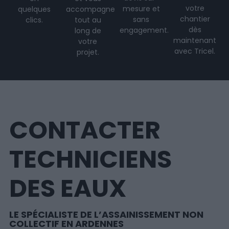
votre
mesure et
quelques
accompagne
chantier
sans
clics.
tout au
dès
engagement.
long de
maintenant
votre
avec Tricel.
projet
.
CONTACTER
TECHNICIENS
DES EAUX
LE SPÉCIALISTE DE L’ASSAINISSEMENT NON
COLLECTIF EN ARDENNES