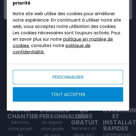
priorité
FIABLE
Notre site web utilise des cookies pour améliorer
votre expérience. En continuant à utiliser notre site
web, vous acceptez notre utilisation des cookies.
TRICEL, C'EST UN
Les cookies nécessaires sont toujours activés. Pour
en savoir plus sur notre
politique en matière de
SERVICE DÉDIÉ TOUT
cookies
, consultez notre
politique de
AU LONG DE VOTRE
confidentialité.
PROJET.
PERSONNALISER
TOUT ACCEPTER
VOTRE
CONSEILS
UN
LIVRAISON
CHANTIER
PERSONNALISÉS
DEVIS
ET
GRATUIT
INSTALLA
Décrivez
Un expert
RAPIDES
Recevez un
votre projet
vous guide
Commencez
devis sur-
en
et vous