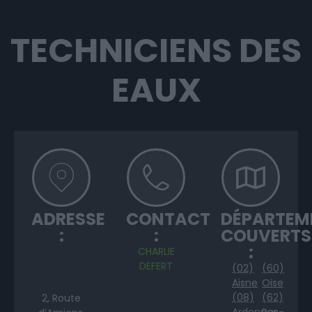
TECHNICIENS DES
EAUX
ADRESSE
CONTACT
DÉPARTEM
:
:
COUVERTS
:
CHARLIE
DEFERT
(02)
(60)
Aisne
Oise
(08)
(62)
2, Route
Ardennes
Pas-