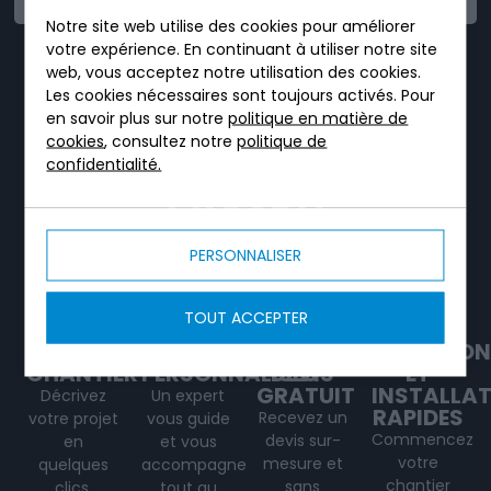
Notre site web utilise des cookies pour améliorer
votre expérience. En continuant à utiliser notre site
TRICEL, C'EST UN
web, vous acceptez notre utilisation des cookies.
Les cookies nécessaires sont toujours activés. Pour
SERVICE DÉDIÉ TOUT
en savoir plus sur notre
politique en matière de
AU LONG DE VOTRE
cookies
, consultez notre
politique de
confidentialité.
PROJET.
PERSONNALISER
TOUT ACCEPTER
VOTRE
CONSEILS
UN
LIVRAISON
CHANTIER
PERSONNALISÉS
DEVIS
ET
GRATUIT
INSTALLA
Décrivez
Un expert
RAPIDES
Recevez un
votre projet
vous guide
Commencez
devis sur-
en
et vous
votre
mesure et
quelques
accompagne
chantier
sans
clics.
tout au