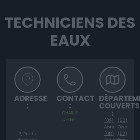
TECHNICIENS DES
EAUX
ADRESSE
CONTACT
DÉPARTEM
:
:
COUVERTS
:
CHARLIE
DEFERT
(02)
(60)
Aisne
Oise
(08)
(62)
2, Route
Ardennes
Pas-