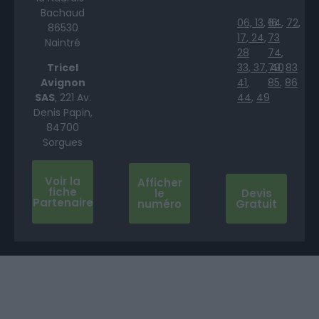
Bachaud
06,
13
,
64
16
,
72
,
86530
17,
24,
73
Naintré
28
74
,
Tricel
33,
37
,
79
40
,
83
Avignon
41
,
85
,
86
SAS
, 221 Av.
44
,
49
Denis Papin,
84700
Sorgues
Voir la
Afficher
fiche
le
Devis
Partenaire
numéro
Gratuit