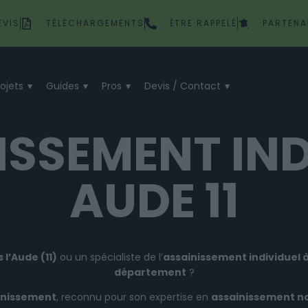
EVIS
TÉLÉCHARGEMENTS
ÊTRE RAPPELÉ
PARTENA
rojets
Guides
Pros
Devis / Contact
ISSEMENT IND
AUDE 11
l’Aude (11)
ou un spécialiste de l’
assainissement individuel
département
?
inissement
, reconnu pour son expertise en
assainissement non