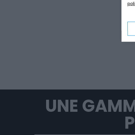
pol
UNE GAMM
P