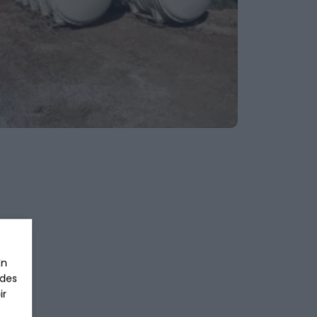
En
 des
ir