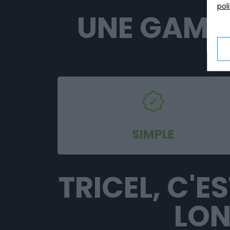
pol
UNE GAMM
P
SIMPLE
TRICEL, C'E
LON