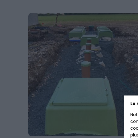
Le 
Not
con
coo
plu