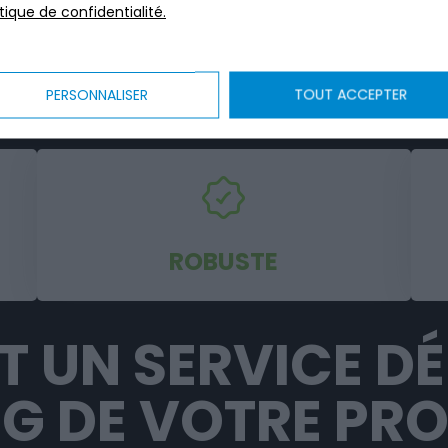
itique de confidentialité.
E COMPLÈTE DE 
RÊTES À L'EMPLO
PERSONNALISER
TOUT ACCEPTER
ROBUSTE
ST UN SERVICE D
G DE VOTRE PRO