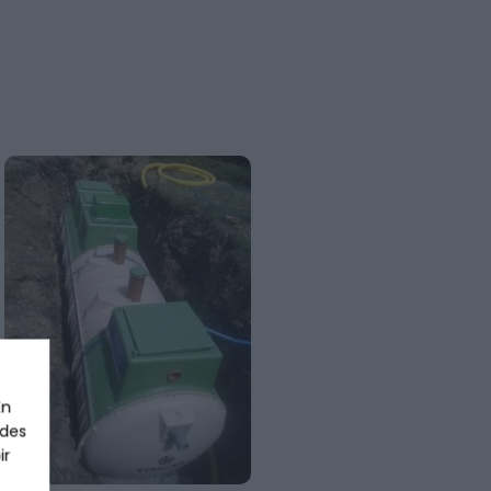
En
 des
ir