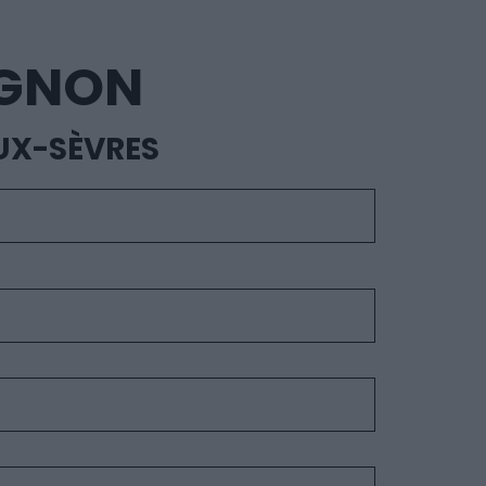
IGNON
UX-SÈVRES