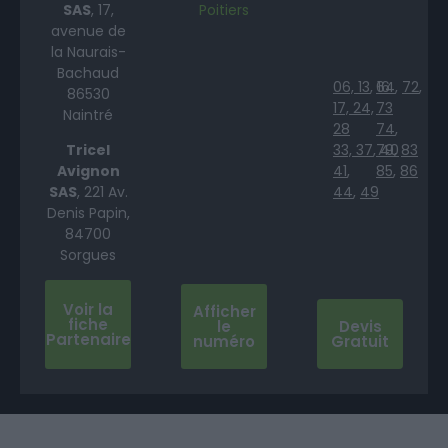
SAS
, 17,
Poitiers
avenue de
la Naurais-
Bachaud
06,
13
,
64
16
,
72
,
86530
17,
24,
73
Naintré
28
74
,
Tricel
33,
37
,
79
40
,
83
Avignon
41
,
85
,
86
SAS
, 221 Av.
44
,
49
Denis Papin,
84700
Sorgues
Voir la
Afficher
fiche
le
Devis
Partenaire
numéro
Gratuit