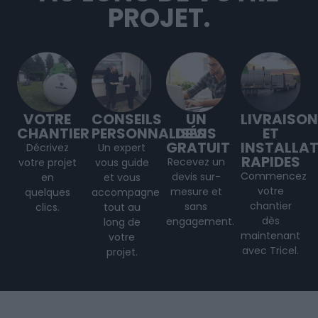
PROJET.
VOTRE
CONSEILS
UN
LIVRAISON
CHANTIER
PERSONNALISÉS
DEVIS
ET
GRATUIT
INSTALLA
Décrivez
Un expert
RAPIDES
Recevez un
votre projet
vous guide
Commencez
devis sur-
en
et vous
votre
mesure et
quelques
accompagne
chantier
sans
clics.
tout au
dès
engagement.
long de
maintenant
votre
avec Tricel.
projet
.