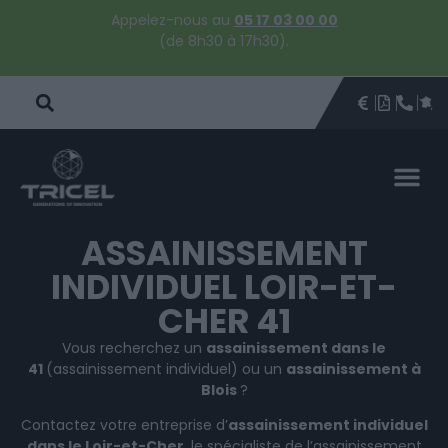
Appelez-nous au
05 17 03 00 00
(de 8h30 à 17h30).
DEVIS
BROCHU
ÊTRE 
PAR
DEVIS 
ASSAINISSEMENT
INDIVIDUEL LOIR-ET-
CHER 41
Vous recherchez un
assainissement dans le
41
(assainissement individuel) ou un
assainissement à
Blois
?
Contactez votre entreprise d’
assainissement individuel
dans le Loir-et-Cher
, le spécialiste de l’assainissement