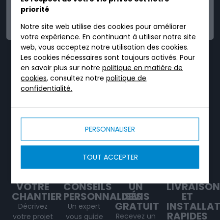
priorité
FIABLE
Notre site web utilise des cookies pour améliorer
votre expérience. En continuant à utiliser notre site
web, vous acceptez notre utilisation des cookies.
TRICEL, C'EST UN
Les cookies nécessaires sont toujours activés. Pour
en savoir plus sur notre
politique en matière de
SERVICE DÉDIÉ TOUT
cookies
, consultez notre
politique de
confidentialité.
AU LONG DE VOTRE
PROJET.
PERSONNALISER
TOUT ACCEPTER
VOTRE
CONSEILS
UN
LIVRAISON
CHANTIER
PERSONNALISÉS
DEVIS
ET
GRATUIT
INSTALLA
Décrivez
Un expert
RAPIDES
Recevez un
votre projet
vous guide