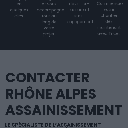
Commencez
devis sur-
en
et vous
votre
mesure et
quelques
accompagne
chantier
sans
clics.
tout au
dès
engagement.
long de
maintenant
votre
avec Tricel.
projet
.
CONTACTER
RHÔNE ALPES
ASSAINISSEMENT
LE SPÉCIALISTE DE L’ASSAINISSEMENT