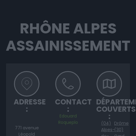
RHÔNE ALPES
ASSAINISSEMENT
ADRESSE
CONTACT
DÉPARTEM
:
:
COUVERTS
:
Edouard
Roqueplo
(04)
Drôme
771 avenue
Alpes-
(30)
Léopold
de-
Gard