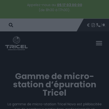
Appelez-nous au
05 17 03 00 00
(de 8h30 à 17h30).
DEVIS
BROCHU
ÊTRE 
PAR
DEVIS 
Gamme de micro-
station d’épuration
Tricel
La gamme de micro-station Tricel Novo est plébiscitée