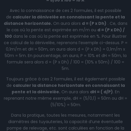
Avec la connaissance de ces 2 formules, il est possible
de
calculer la dénivelée en connaissant la pente et la
distance horizontale.
On aura alors
d = (P x Dh)
. Ce, dans
le cas où la pente est exprimée en m/m ou
d = (P x Dh) /
100
dans le cas où la pente est exprimée en %. Pour illustrer
ce calcul de la dénivelée, reprenons l’exemple ci-dessus. P =
0,1m/m et dH = 50m, on aura alors d = (P x Dh) = 0,1m/m x
50m = 5m. En pourcentage, on aura, P = 10% et dH = 50m, la
formule sera alors d = (P x Dh) / 100 = (10% x 50m) / 100 =
5m.
Toujours grâce à ces 2 formules, il est également possible
de
calculer la distance horizontale en connaissant la
pente et la dénivelée.
On aura alors
dH = ( d/P)
. En
reprenant notre même exemple, dH = (5/0,1) = 50m ou dH =
(5/10%) = 50m.
Dans la pratique, toutes les mesures, notamment les
diamètres des tuyauteries, la capacité d’une éventuelle
pompe de relevage, etc. sont calculées en fonction de la