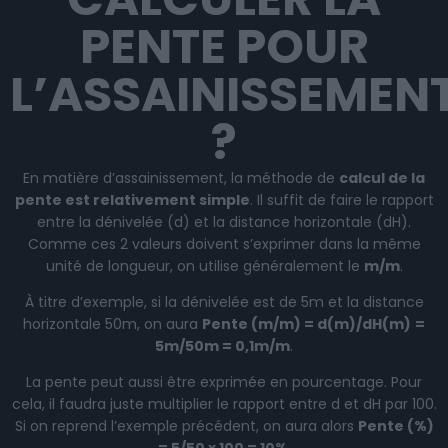
PENTE POUR
L’ASSAINISSEMEN
?
En matière d’assainissement, la méthode de
calcul de la
pente est relativement simple
. Il suffit de faire le rapport
entre la dénivelée (d) et la distance horizontale (dH).
Comme ces 2 valeurs doivent s’exprimer dans la même
unité de longueur, on utilise généralement le
m/m
.
À titre d’exemple, si la dénivelée est de 5m et la distance
horizontale 50m, on aura
Pente (m/m) = d(m)/dH(m)
=
5m/50m = 0,1m/m
.
La pente peut aussi être exprimée en pourcentage. Pour
cela, il faudra juste multiplier le rapport entre d et dH par 100.
Si on reprend l’exemple précédent, on aura alors
Pente (%)
= 5/50 x 100 = 10%
.