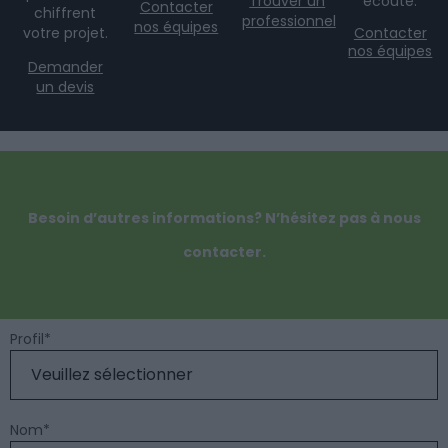
Trouver un
écoute.
Contacter
chiffrent
professionnel
nos équipes
votre projet.
Contacter
nos équipes
Demander
un devis
Besoin d’autres informations? N’hésitez pas à nous
contacter.
Profil
*
Nom
*