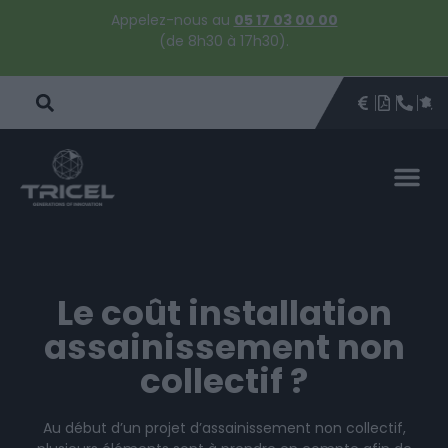
Appelez-nous au
05 17 03 00 00
(de 8h30 à 17h30).
DEVIS
BROCHU
ÊTRE 
PAR
DEVIS 
Le coût installation
assainissement non
collectif ?
Au début d’un projet d’assainissement non collectif,