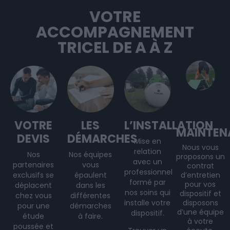
VOTRE
ACCOMPAGNEMENT
TRICEL DE A À Z
VOTRE
LES
L’INSTALLATION
MAINTEN
DEVIS
DÉMARCHES
Mise en
Nous vous
relation
Nos
Nos équipes
proposons un
avec un
partenaires
vous
contrat
professionnel
exclusifs se
épaulent
d’entretien
formé par
pour vos
déplacent
dans les
nos soins qui
dispositif et
chez vous
différentes
installe votre
disposons
pour une
démarches
d’une équipe
dispositif.
étude
à faire.
à votre
poussée et