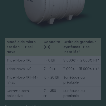
Modèle de micro-
Capacité
Ordre de grandeur -
station - Tricel
(EH)
systèmes Tricel
Novo
installés*
Tricel Novo FR6
1 - 6 EH
8 000€ - 12 000€ HT*
Tricel Novo FR9
7 - 9 EH
11 000€ - 15 000€ HT*
Tricel Novo FR11-14-
10 - 20 EH
Sur étude au
17-20
préalable
Gamme semi-
21 - 350
Sur étude au
collective
EH
préalable