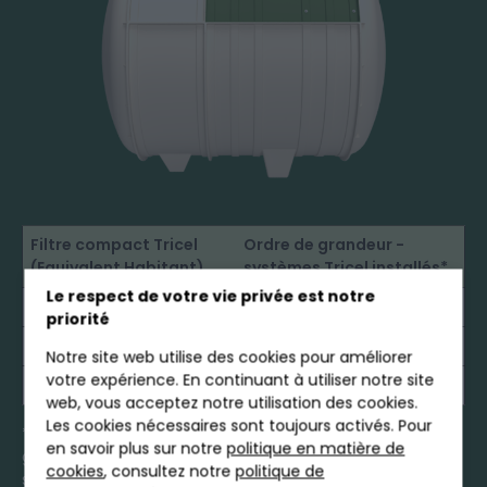
Filtre compact Tricel
Ordre de grandeur -
(Equivalent Habitant)
systèmes Tricel installés*
Le respect de votre vie privée est notre
1 - 6 EH
9 000€ - 15 000€ HT*
priorité
7 - 10 EH
13 000€ - 20 000€ HT*
Notre site web utilise des cookies pour améliorer
votre expérience. En continuant à utiliser notre site
> 10 EH
Sur étude au préalable
web, vous acceptez notre utilisation des cookies.
Les cookies nécessaires sont toujours activés. Pour
*Les montants affichés ci-dessus sont des ordres de
en savoir plus sur notre
politique en matière de
grandeur HT (Hors Taxe) pour des systèmes installés. Ils
cookies
, consultez notre
politique de
sont fournis à titre indicatif, ils peuvent être amener à