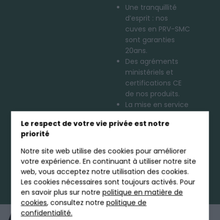
Une tranquillité
d’esprit : nos
cuves en PRV-SMC
sont garanties
20ans.
Des agréments
ministériels et
certifications CE
de nos produits.
La mise en service
par un technicien
Le respect de votre vie privée est notre
Tricel (ou
priorité
partenaire agréé).
Un SAV et des
Notre site web utilise des cookies pour améliorer
contrats
votre expérience. En continuant à utiliser notre site
d’entretien.
web, vous acceptez notre utilisation des cookies.
Les cookies nécessaires sont toujours activés. Pour
en savoir plus sur notre
politique en matière de
cookies
, consultez notre
politique de
confidentialité.