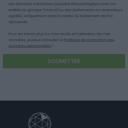
Les données transmises peuvent être partagées avec les
entités du groupe Tricel et/ou des partenaires ou revendeurs
agréés, uniquement dans le cadre du traitement de ma
demande.
Pour en savoir plus sur mes droits et l'utilisation de mes
données, je peux consulter la
Politique de protection des
données personnelles.
*
Lorem ipsum dolor sit amet, consectetur adipiscing elit. Ut
elit tellus, luctus nec ullamcorper mattis, pulvinar dapibus
leo.