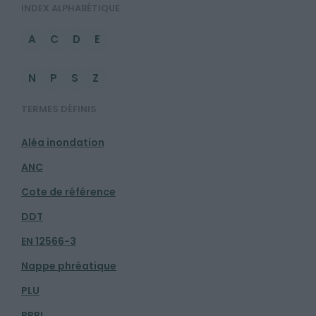
INDEX ALPHABÉTIQUE
A
C
D
E
N
P
S
Z
TERMES DÉFINIS
Aléa inondation
ANC
Cote de référence
DDT
EN 12566-3
Nappe phréatique
PLU
PPRI