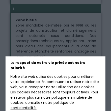
Z
Zone bleue
Zone inondable délimitée par le PPRI où les
projets de construction et d’aménagement
sont autorisés sous conditions. Des
prescriptions techniques s’y appliquent : mise
hors d’eau des équipements à la cote de
référence, étanchéité renforcée, ancrage des
ouvrages enterrés.
Le respect de votre vie privée est notre
Pour un projet ANC en zone bleue, l’installation
priorité
d’une micro-station ou d’un filtre compact
peut être envisagée, sous réserve de l’étude
Notre site web utilise des cookies pour améliorer
de sol, du respect des prescriptions du PPRI et
votre expérience. En continuant à utiliser notre site
de la validation du SPANC. Les contraintes
web, vous acceptez notre utilisation des cookies.
varient selon le niveau d’aléa retenu dans
Les cookies nécessaires sont toujours activés. Pour
chaque territoire.
en savoir plus sur notre
politique en matière de
cookies
, consultez notre
politique de
Définie dans le règlement du PPRI applicable ·
confidentialité.
Arrêté préfectoral d’approbation