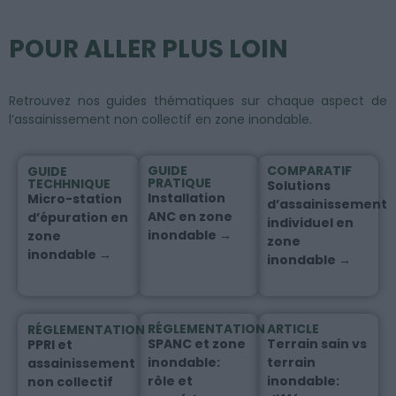
POUR ALLER PLUS LOIN
Retrouvez nos guides thématiques sur chaque aspect de
l’assainissement non collectif en zone inondable.
GUIDE
COMPARATIF
GUIDE
PRATIQUE
TECHHNIQUE
Solutions
Installation
Micro-station
d’assainissement
ANC en zone
d’épuration en
individuel en
inondable →
zone
zone
inondable →
inondable →
RÉGLEMENTATION
ARTICLE
RÉGLEMENTATION
SPANC et zone
Terrain sain vs
PPRI et
inondable:
terrain
assainissement
rôle et
inondable:
non collectif