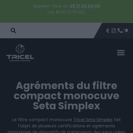
Appelez-nous au
05 17 03 00 00
(de 8h30 à 17h30).
DEVIS
BROCHU
ÊTRE 
PAR
DEVIS 
Agréments du filtre
compact monocuve
Seta Simplex
Le filtre compact monocuve
Tricel Seta Simplex
fait
l’objet de plusieurs certifications et agréments
ministériels de dispositifs de traitements des eaux usées