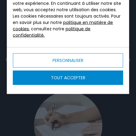
votre expérience. En continuant à utiliser notre site
web, vous acceptez notre utilisation des cookies.
Les cookies nécessaires sont toujours activés. Pour
en savoir plus sur notre
politique en matière de
cookies
, consultez notre
politique de
confidentialité.
VOTRE DEVIS
Nos partenaires exclusifs se déplacent chez vous pour une
PERSONNALISER
étude poussée et chiffrent votre projet.
TOUT ACCEPTER
Demander un devis