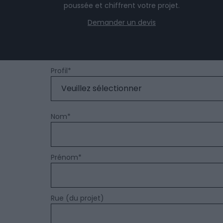
poussée et chiffrent votre projet.
Demander un devis
Profil
*
Nom
*
Prénom
*
Rue (du projet)