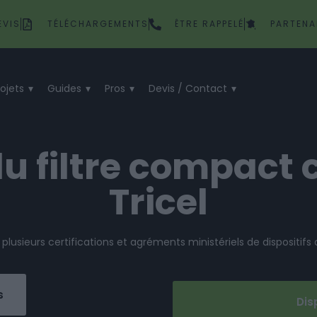
EVIS
TÉLÉCHARGEMENTS
ÊTRE RAPPELÉ
PARTENA
rojets
Guides
Pros
Devis / Contact
 filtre compact 
Tricel
e plusieurs certifications et agréments ministériels de dispositif
s
Dis