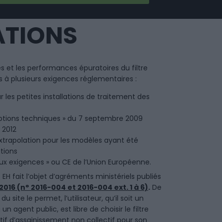
ATIONS
s et les performances épuratoires du filtre
à plusieurs exigences réglementaires :
r les petites installations de traitement des
criptions techniques » du 7 septembre 2009
 2012
extrapolation pour les modèles ayant été
ations
x exigences » ou CE de l’Union Européenne.
EH fait l’objet d’agréments ministériels publiés
2016 (n° 2016-004 et 2016-004 ext. 1 à 6)
.
De
u site le permet, l’utilisateur, qu’il soit un
un agent public, est libre de choisir le filtre
f d’assainissement non collectif pour son