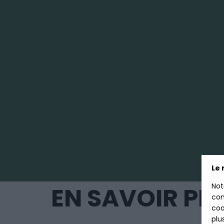
Le 
Not
EN SAVOIR PL
con
coo
plu