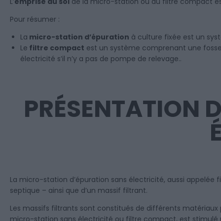
L’
emprise au sol
de la micro-station ou du filtre compact est
Pour résumer :
La
micro-station d’épuration
à culture fixée est un sy
Le
filtre compact
est un système comprenant une fosse to
électricité s’il n’y a pas de pompe de relevage..
PRÉSENTATION D
La micro-station d’épuration sans électricité, aussi appelé
septique – ainsi que d’un massif filtrant.
Les massifs filtrants sont constitués de différents matériau
micro-station sans électricité ou filtre compact, est stimulé 