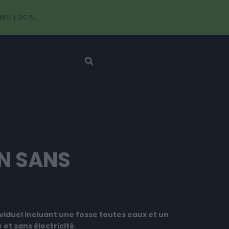
IRE LOCAL
ON SANS
viduel incluant une fosse toutes eaux et un
et sans électricité.