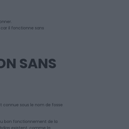
onner.
car il fonctionne sans
ON SANS
ent connue sous le nom de fosse
l au bon fonctionnement de la
 médias existent, comme la