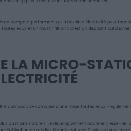
 beaucoup plus faible que les filières traditionnelles.
stème compact performant qui a besoin d’électricité pour foncti
utes eaux et un massif filtrant. C’est un dispositif autonome, 
E LA MICRO-STATI
ÉLECTRICITÉ
e filtre compact, se compose d’une fosse toutes eaux – égalem
x plus ou moins naturels. Le développement bactérien, essentie
par l’utilisation de médias filtrants naturels. Plusieurs types de