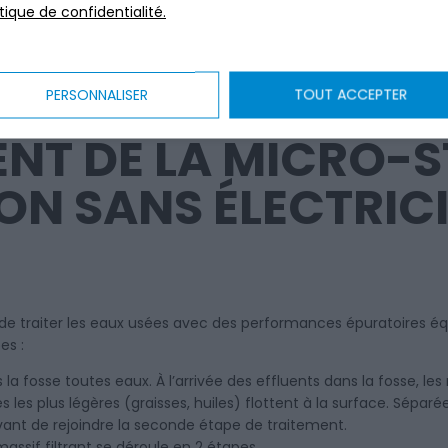
itique de confidentialité.
PERSONNALISER
TOUT ACCEPTER
NT DE LA MICRO-S
ON SANS ÉLECTRIC
e traiter les eaux usées avec des performances épuratoires équ
es :
la fosse toutes eaux. À l’arrivée des effluents dans la fosse, les
les plus légères (graisses, huiles) flottent à la surface. Séparé
 avant de rejoindre la seconde étape de traitement.
assif filtrant se déroule en 2 étapes