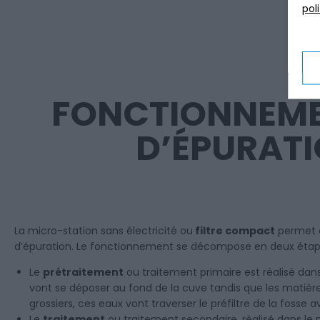
pol
FONCTIONNEME
D’ÉPURATI
La micro-station sans électricité ou
filtre compact
permet d
d’épuration. Le fonctionnement se décompose en deux étap
Le
prétraitement
ou traitement primaire est réalisé dans 
vont se déposer au fond de la cuve tandis que les matières 
grossiers, ces eaux vont traverser le préfiltre de la fosse
Le
traitement
ou traitement secondaire, réalisé dans le m