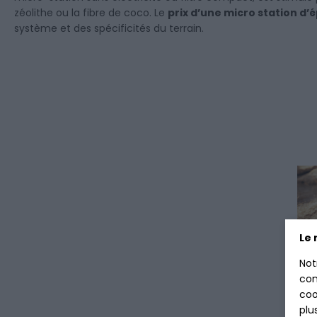
zéolithe ou la fibre de coco. Le
prix d’une micro station d’é
système et des spécificités du terrain.
Le 
Not
con
coo
plu