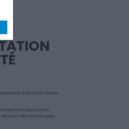
TATION
ITÉ
ivalentes à la micro-station
 matières les plus lourdes
e de leurs éléments les plus