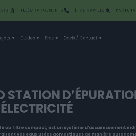
EVIS
TÉLÉCHARGEMENTS
ÊTRE RAPPELÉ
PARTENA
rojets
Guides
Pros
Devis / Contact
O STATION D’ÉPURATI
ÉLECTRICITÉ
ité ou filtre compact, est un système d’assainissement indi
 traitent vos eaux usées domestiques de manière autonome 