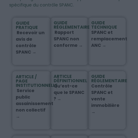
spécifique du contrôle SPANC.
GUIDE
GUIDE
GUIDE
RÉGLEMENTAIRE
TECHNIQUE
PRATIQUE
Rapport
SPANC et
Recevoir un
SPANC non
remplacement
avis de
conforme →
ANC →
contrôle
SPANC →
ARTICLE
GUIDE
ARTICLE /
DÉFINITIONNEL
RÉGLEMENTAIRE
PAGE
INSTITUTIONNELLE
Qu’est-ce
Contrôle
Service
que le SPANC
SPANC et
public
? →
vente
assainissement
immobilière
non collectif
→
→