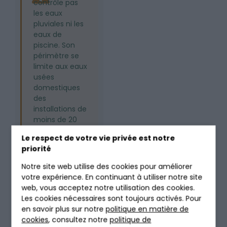
contrôle pas
les eaux
pluviales ni les
eaux de
piscine. Son
périmètre se
limite aux eaux
usées
domestiques
des
installations de
moins de 20
équivalents-
Le respect de votre vie privée est notre
habitants (EH).
priorité
Notre site web utilise des cookies pour améliorer
4.
votre expérience. En continuant à utiliser notre site
web, vous acceptez notre utilisation des cookies.
QUAND
Les cookies nécessaires sont toujours activés. Pour
en savoir plus sur notre
politique en matière de
cookies
, consultez notre
politique de