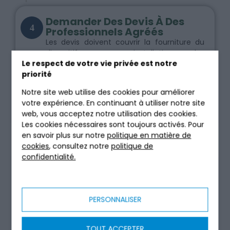
Demander Des Devis À Des
4
Professionnels Agréés
Les devis doivent couvrir la fourniture du
dispositif, son installation, les
Le respect de votre vie privée est notre
terrassements, les raccordements, la mise
priorité
en service et toute contrainte spécifique
au site. Comparez plusieurs offres en
Notre site web utilise des cookies pour améliorer
vérifiant que les professionnels sont
votre expérience. En continuant à utiliser notre site
qualifiés pour les travaux d’assainissement.
web, vous acceptez notre utilisation des cookies.
Les cookies nécessaires sont toujours activés. Pour
en savoir plus sur notre
politique en matière de
cookies
, consultez notre
politique de
confidentialité.
Soumettre Le Dossier Au
5
SPANC Avant Les Travaux
Le projet de réhabilitation doit
généralement être soumis et validé par le
PERSONNALISER
SPANC avant le début des travaux. Cette
étape permet de s’assurer que le dispositif
retenu et son implantation sont conformes
TOUT ACCEPTER