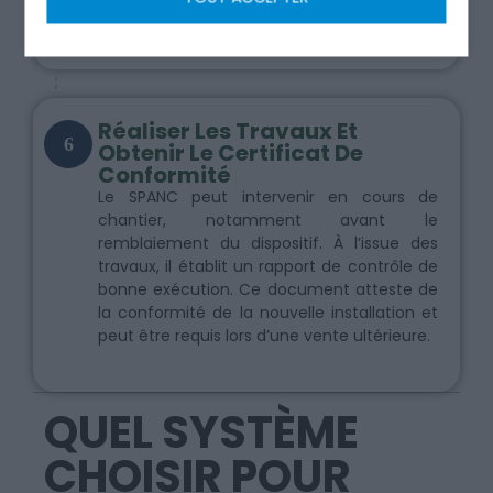
aux exigences réglementaires et locales.
Réaliser Les Travaux Et
6
Obtenir Le Certificat De
Conformité
Le SPANC peut intervenir en cours de
chantier, notamment avant le
remblaiement du dispositif. À l’issue des
travaux, il établit un rapport de contrôle de
bonne exécution. Ce document atteste de
la conformité de la nouvelle installation et
peut être requis lors d’une vente ultérieure.
QUEL SYSTÈME
CHOISIR POUR