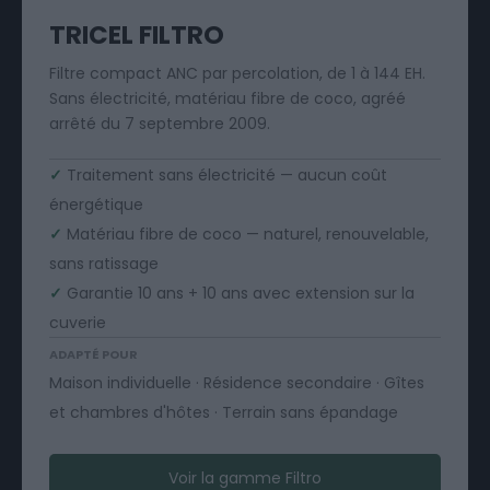
TRICEL FILTRO
Filtre compact ANC par percolation, de 1 à 144 EH.
Sans électricité, matériau fibre de coco, agréé
arrêté du 7 septembre 2009.
✓
Traitement sans électricité — aucun coût
énergétique
✓
Matériau fibre de coco — naturel, renouvelable,
sans ratissage
✓
Garantie 10 ans + 10 ans avec extension sur la
cuverie
ADAPTÉ POUR
Maison individuelle · Résidence secondaire · Gîtes
et chambres d'hôtes · Terrain sans épandage
Voir la gamme Filtro