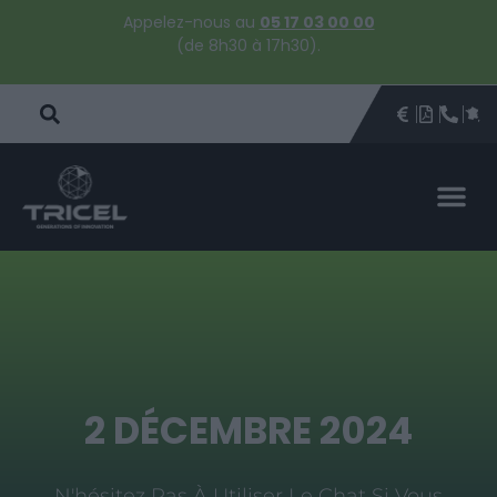
Appelez-nous au
05 17 03 00 00
(de 8h30 à 17h30).
DEVIS
BROCHU
ÊTRE 
PAR
DEVIS 
2 DÉCEMBRE 2024
N'hésitez Pas À Utiliser Le Chat Si Vous