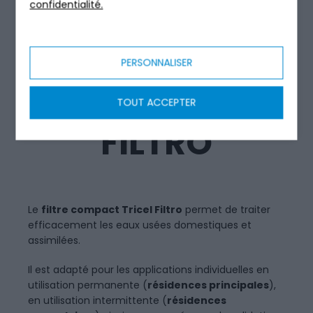
confidentialité.
FOSSE
SEPTIQUE
PERSONNALISER
COMPACTE :
TOUT ACCEPTER
FILTRO
Le
filtre compact Tricel Filtro
permet de traiter
efficacement les eaux usées domestiques et
assimilées.
Il est adapté pour les applications individuelles en
utilisation permanente (
résidences principales
),
en utilisation intermittente (
résidences